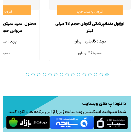
افزودن به سبد خرید
افزودن ب
اوژنول دندانپزشکی گلچای حجم 18 میلی
لیتر
مروابن حجم 220 میلی لیتر
برند : گلچای-ایران
برند : مرو
468,000
تومان
48,000
دانلود اپ های وبسایت
شما میتوانید اپلیکیشن وب سایت زیر را از این برنامه ها دانلود کنید