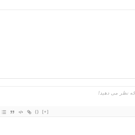
{}
[+]