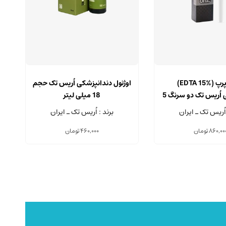
آرسی پرپ (EDTA 15%)
اوژنول دندانپزشکی اُریس تک حجم
دندانپزشکی اُریس تک دو سرنگ 5
18 میلی لیتر
یلی لیتری
 اُریس تک ـ ایران
برند : اُریس تک ـ ایران
860,00
تومان
460,000
تومان