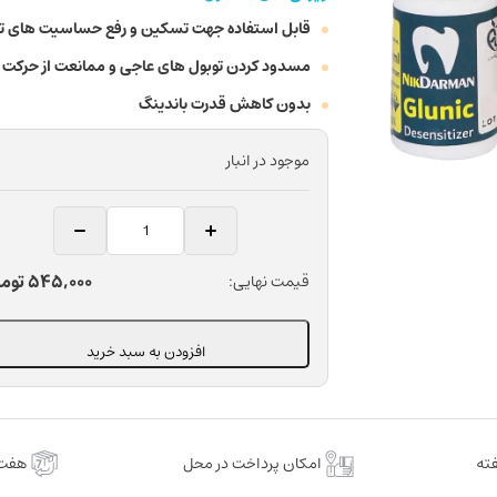
قابل استفاده جهت تسکین و رفع حساسیت های ترمی
مسدود کردن توبول های عاجی و ممانعت از حرکت م
بدون کاهش قدرت باندینگ
موجود در انبار
محلول
ضد
حساسیت
545,000
توم
قیمت نهایی:
دندانپزشکی
نیک
درمان
افزودن به سبد خرید
مدل
Glunic
حجم
7
امکان پرداخت در محل
هفت 
میلی