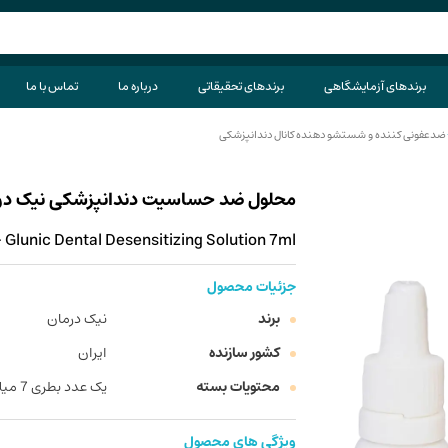
برندهای آزمایشگاهی
برندهای تحقیقاتی
درباره ما
تماس با ما
ضدعفونی کننده و شستشو دهنده کانال دندانپزشکی
محلول ضد حساسیت دندانپزشکی نیک درمان مدل Glunic حجم
lunic Dental Desensitizing Solution 7ml
جزئیات محصول
برند
نیک درمان
کشور سازنده
ایران
محتویات بسته
یک عدد بطری 7 میلی لیتری محلول ضد حساسیت
ویژگی های محصول