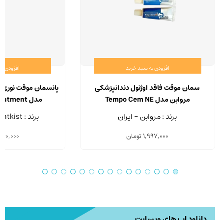
افزودن به سبد خرید
افزودن ب
سمان موقت فاقد اوژنول دندانپزشکی
پانسمان موقت نوری 
مروابن مدل Tempo Cem NE
مدل Quicks Flow Abutment
برند : مروابن - ایران
برند : Dentkist - کره جنوبی
1,997,000
تومان
460,000
دانلود اپ های وبسایت