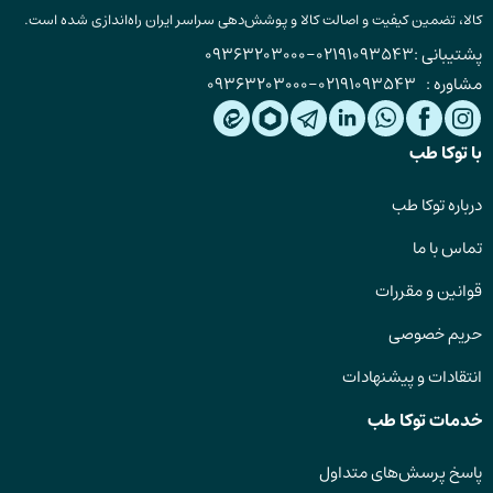
کالا، تضمین کیفیت و اصالت کالا و پوشش‌دهی سراسر ایران راه‌اندازی شده است.
پشتیبانی :
02191093543
-
09363203000
مشاوره :
02191093543
-
09363203000
با توکا طب
درباره توکا طب
تماس با ما
قوانین و مقررات
حریم خصوصی
انتقادات و پیشنهادات
خدمات توکا طب
پاسخ پرسش‌های متداول