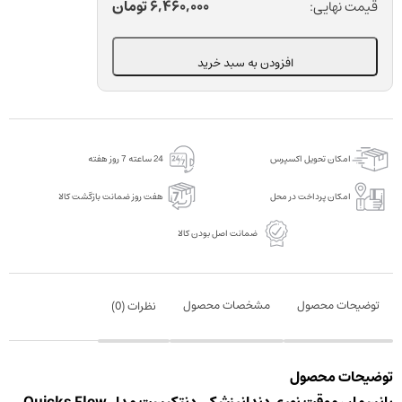
نوری
6,460,000
تومان
قیمت نهایی:
دندانپزشکی
دنتکیست
افزودن به سبد خرید
مدل
Quicks
Flow
Abutment
امکان تحویل اکسپرس
24 ساعته 7 روز هفته
عدد
امکان پرداخت در محل
هفت روز ضمانت بازگشت کالا
ضمانت اصل بودن کالا
توضیحات محصول
مشخصات محصول
نظرات (
0
)
توضیحات محصول