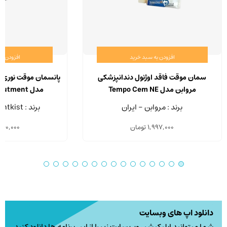
افزودن به سبد خرید
افزودن ب
سمان موقت فاقد اوژنول دندانپزشکی
پانسمان موقت نوری 
مروابن مدل Tempo Cem NE
مدل Quicks Flow Abutment
برند : مروابن - ایران
برند : Dentkist - کره جنوبی
1,997,000
تومان
460,000
دانلود اپ های وبسایت
شما میتوانید اپلیکیشن وب سایت زیر را از این برنامه ها دانلود کنید