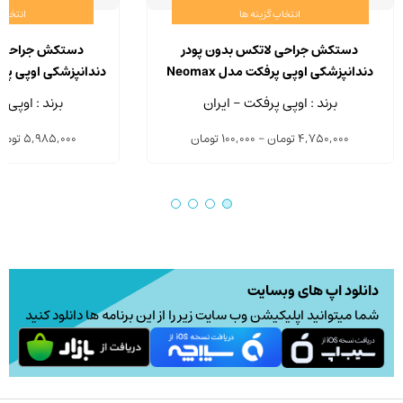
انتخاب گزینه ها
انتخاب 
این
محصول
دستکش جراحی لاتکس بدون پودر
دستکش جراحی ل
دارای
دندانپزشکی اوپی پرفکت مدل Neomax
انواع
بسته 2 عددی
عد
برند : اوپی پرفکت - ایران
برند : اوپی 
مختلفی
Price
4,750,000
تومان
–
100,000
تومان
5,985,000
توما
می
range:
باشد.
100,000 تومان
گزینه
through
ها
4,750,000 تومان
ممکن
است
در
دانلود اپ های وبسایت
صفحه
شما میتوانید اپلیکیشن وب سایت زیر را از این برنامه ها دانلود کنید
محصول
انتخاب
شوند