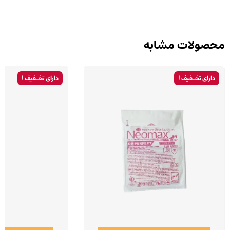
محصولات مشابه
دارای تخـفیف !
دارای تخـفیف !