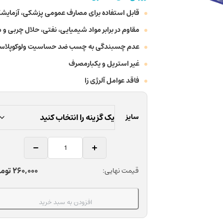
قابل استفاده برای مصارف عمومی پزشکی، آزمایشگا
مقاوم در برابر مواد شیمیایی، نفتی، حلال چربی و 
عدم چسبندگی به چسب ضد حساسیت ولوکوپلاس
غیر استریل و یکبارمصرف
فاقد عوامل آلرژی زا
سایز
دستکش
نیتریل
بدون
260,000
توم
قیمت نهایی:
پودر
دندانپزشکی
نیتکس
افزودن به سبد خرید
بسته