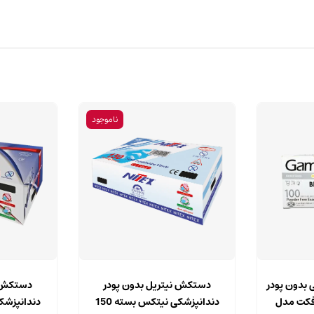
ناموجود
این
این
محصول
محصول
بدون پودر
دستکش ن
دستکش نیتریل بدون پودر
دارای
دارای
رفکت مدل
دندانپزشکی نیتکس بسته 150