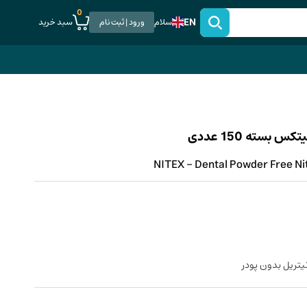
0
EN
سبد خرید
سلام
ورود | ثبت نام
سته 150 عددی
NITEX - Dental Powder Free Nit