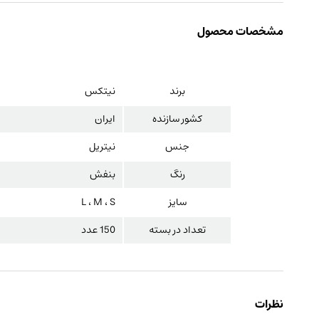
مشخصات محصول
برند
نیتکس
کشور سازنده
ایران
جنس
نیتریل
رنگ
بنفش
سایز
L ، M ، S
تعداد در بسته
150 عدد
نظرات