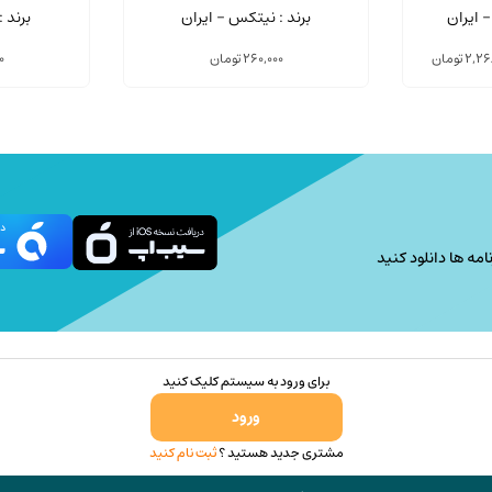
انواع
انواع
عددی
- ایران
برند 
برند : نیتکس - ایران
مختلفی
مختلفی
می
Price
می
2,26
تومان
0
260,000
تومان
range:
باشد.
باشد.
2,268,000 تومان
گزینه
گزینه
through
ها
ها
42,184,000 تومان
ممکن
ممکن
است
است
در
در
صفحه
صفحه
امه ها دانلود کنید
محصول
محصول
انتخاب
انتخاب
شوند
شوند
برای ورود به سیستم کلیک کنید
ورود
مشتری جدید هستید ؟
ثبت نام کنید