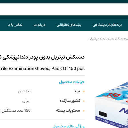
برندهای آزمایشگاهی
برندهای تحقیقاتی
درباره ما
تماس با ما
ی
>
دستکش نیتریل دندانپزشکی
دستکش نیتریل بدون پودر دندانپزشکی نیتکس ب
rile Examination Gloves, Pack Of 150 pcs
جزئیات محصول
برند
نیتکس
کشور سازنده
ایران
محتویات بسته
150 عدد دستکش نیتریل بدون پودر
ویژگی های محصول