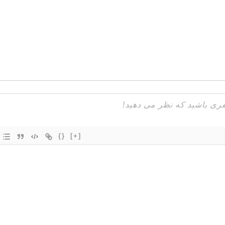
{}
[+]