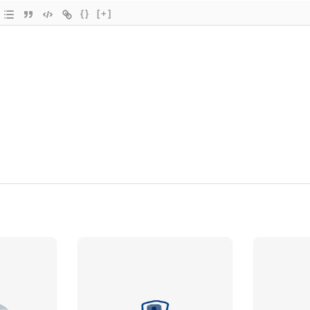
{}
[+]