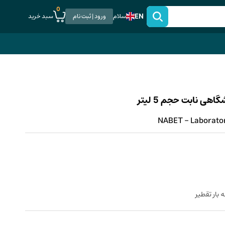
0
EN
سبد خرید
سلام
ورود | ثبت نام
هی نابت حجم 5 لیتر
NABET - Laboratory