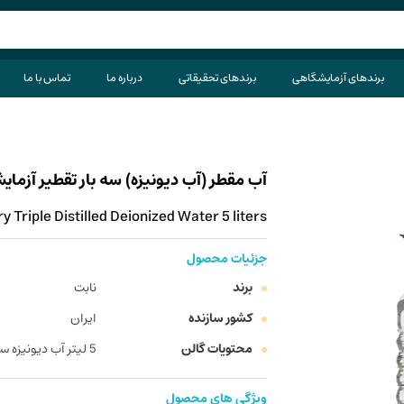
برندهای آزمایشگاهی
برندهای تحقیقاتی
درباره ما
تماس با ما
آب مقطر (آب دیونیزه) سه بار تقطیر آزمایشگا
 Triple Distilled Deionized Water 5 liters
جزئیات محصول
برند
نابت
کشور سازنده
ایران
محتویات گالن
5 لیتر آب دیونیزه سه بار تقطیر
ویژگی های محصول