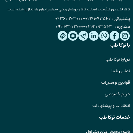
کالا، تضمین کیفیت و اصالت کالا و پوشش‌دهی سراسر ایران راه‌اندازی شده است.
پشتیبانی :
02191093543
-
09363203000
مشاوره :
02191093543
-
09363203000
با توکا طب
درباره توکا طب
تماس با ما
قوانین و مقررات
حریم خصوصی
انتقادات و پیشنهادات
خدمات توکا طب
پاسخ پرسش‌های متداول