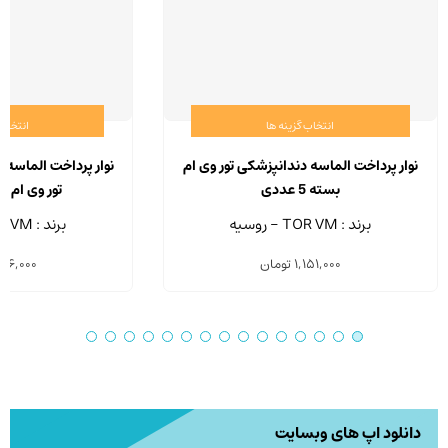
انتخاب گزینه ها
انتخاب 
این
محصول
نوار پرداخت الماسه دندانپزشکی تور وی ام
نوار پرداخت الماسه 
دارای
بسته 5 عددی
تور وی ام بسته 
انواع
برند : TOR VM - روسیه
برند : TOR VM - روسیه
مختلفی
1,151,000
تومان
206,000
می
باشد.
گزینه
ها
ممکن
است
در
دانلود اپ های وبسایت