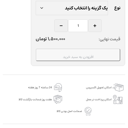
نوع
نوار
پرداخت
استیل
1,500,000
تومان
قیمت نهایی:
الماسه
با
افزودن به سبد خرید
مرکز
اره
ای
دندانپزشکی
امکان تحویل اکسپرس
24 ساعته 7 روز هفته
میکرودنت
بسته
امکان پرداخت در محل
هفت روز ضمانت بازگشت کالا
6
ضمانت اصل بودن کالا
عددی
عدد