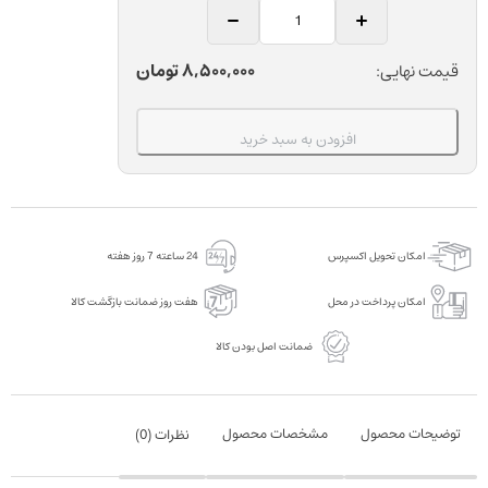
فایبر
پست
دندانپزشکی
8,500,000
تومان
قیمت نهایی:
میسریوم
مدل
افزودن به سبد خرید
ENA
Post
بسته
10
امکان تحویل اکسپرس
24 ساعته 7 روز هفته
عددی
عدد
امکان پرداخت در محل
هفت روز ضمانت بازگشت کالا
ضمانت اصل بودن کالا
توضیحات محصول
مشخصات محصول
نظرات (
0
)