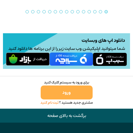
6,000,000 تومان
گزینه
through
ها
12,000,000 تومان
ممکن
است
در
دانلود اپ های وبسایت
صفحه
شما میتوانید اپلیکیشن وب سایت زیر را از این برنامه ها دانلود کنید
محصول
انتخاب
شوند
برای ورود به سیستم کلیک کنید
ورود
مشتری جدید هستید ؟
ثبت نام کنید
برگشت به بالای صفحه