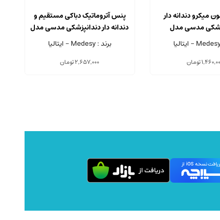
 میکرو دندانه دار
پنس آتروماتیک دباکی مستقیم و
پ
زشکی مدسی مدل
دندانه دار دندانپزشکی مدسی مدل
1007/R
1016/OY
برند : Medesy - ایتالیا
1,460,0
تومان
2,657,000
تومان