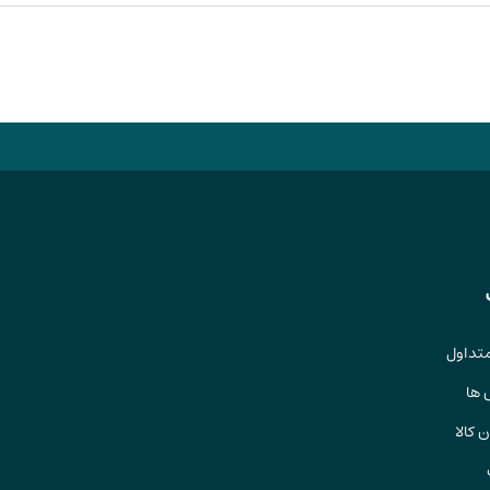
تداول
 ها
 کالا