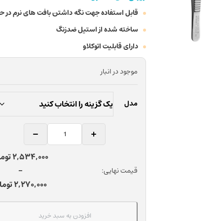
قابل استفاده جهت نگه داشتن بافت های نرم در ح
ساخته شده از استیل ضدزنگ
دارای قابلیت اتوکلاو
موجود در انبار
مدل
پنس
بخیه
دندانپزشکی
Price
2,534,000
توم
مدسی
range:
–
قیمت نهایی:
طول
2,270,000 تو
2,270,000
توما
155
through
میلی
2,534,000 تومان
متر
افزودن به سبد خرید