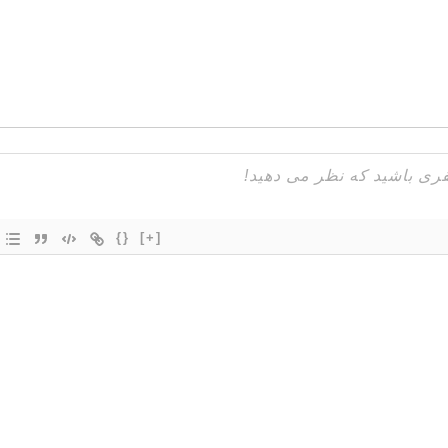
{}
[+]