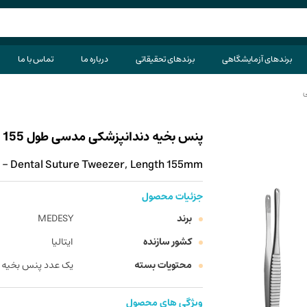
برندهای آزمایشگاهی
برندهای تحقیقاتی
درباره ما
تماس با ما
ی
پنس بخیه دندانپزشکی مدسی طول 155 میلی متر
- Dental Suture Tweezer, Length 155mm
جزئیات محصول
برند
MEDESY
کشور سازنده
ایتالیا
محتویات بسته
یک عدد پنس بخیه
ویژگی های محصول