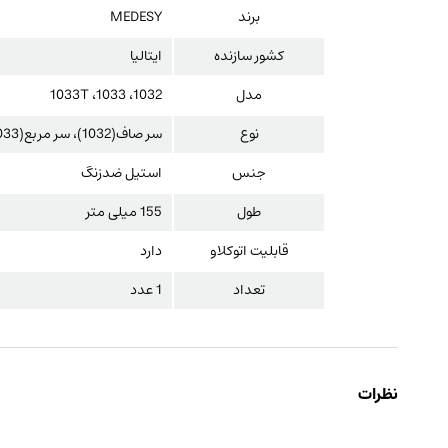
برند
MEDESY
کشور سازنده
ایتالیا
مدل
1032، 1033، 1033T
نوع
سر صاف(1032)، سر مربع(1033)، سر گرد(1033T)
جنس
استیل ضدزنگ
طول
155 میلی متر
قابلیت اتوکلاو
دارد
تعداد
1 عدد
نظرات