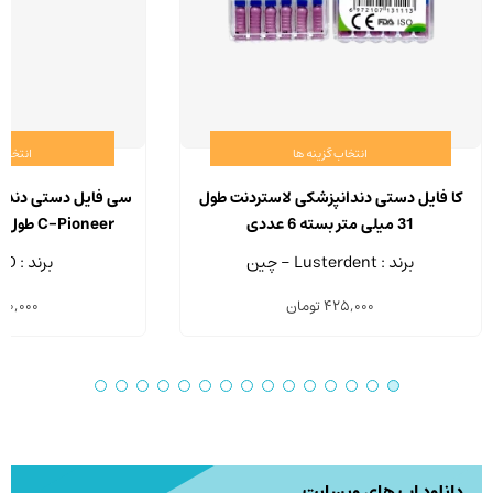
انتخاب گزینه ها
انتخاب 
این
محصول
کا فایل دستی دندانپزشکی لاستردنت طول
سی فایل دستی دندان
دارای
31 میلی متر بسته 6 عددی
انواع
عد
برند : Lusterdent - چین
برند : IMD - چین
مختلفی
425,000
تومان
50,000
می
باشد.
گزینه
ها
ممکن
است
در
دانلود اپ های وبسایت