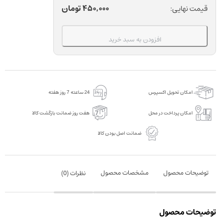
دستی
450,000
تومان
قیمت نهایی:
دندانپزشکی
آی
افزودن به سبد خرید
ام
دی
طول
25
امکان تحویل اکسپرس
24 ساعته 7 روز هفته
میلی
متر
امکان پرداخت در محل
هفت روز ضمانت بازگشت کالا
بسته
ضمانت اصل بودن کالا
6
عددی
عدد
توضیحات محصول
مشخصات محصول
نظرات (
0
)
توضیحات محصول