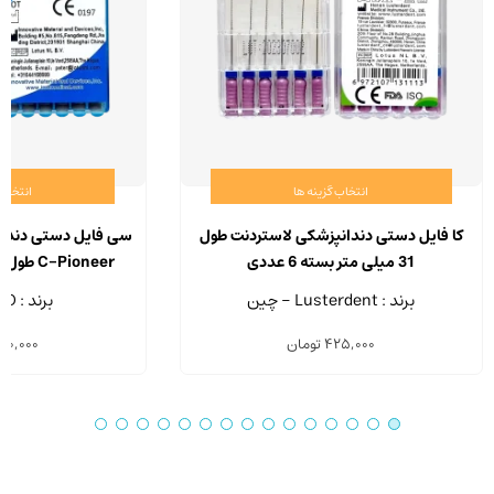
انتخاب گزینه ها
انتخاب 
این
محصول
کا فایل دستی دندانپزشکی لاستردنت طول
سی فایل دستی دندان
دارای
31 میلی متر بسته 6 عددی
انواع
عد
برند : Lusterdent - چین
برند : IMD - چین
مختلفی
425,000
تومان
50,000
می
باشد.
گزینه
ها
ممکن