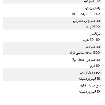
110 کیلوگرم
ولتاژ ورودی
210-240 ولت – AC
حداکثر توان مصرفی
2500 وات
فرکانس
50-60 هرتز
حداکثر دما
1600 درجه سانتی گراد
حداکثر وزن مجاز آلیاژ
60 گرم
حجم مخزن آب
18 لیتر بر دقیقه
نرخ جریان آرگون
15 لیتر بر دقیقه