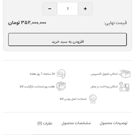
کستینگ
ماشین
القائی
352,000,000
تومان
قیمت نهایی:
دندانپزشکی
کوشافن
افزودن به سبد خرید
پارس
عدد
امکان تحویل اکسپرس
24 ساعته 7 روز هفته
امکان پرداخت در محل
هفت روز ضمانت بازگشت کالا
ضمانت اصل بودن کالا
توضیحات محصول
مشخصات محصول
نظرات (
0
)