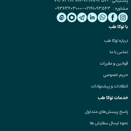
پشتیبانی :
02191093543
-
09363203000
مشاوره :
02191093543
-
09363203000
با توکا طب
درباره توکا طب
تماس با ما
قوانین و مقررات
حریم خصوصی
انتقادات و پیشنهادات
خدمات توکا طب
پاسخ پرسش‌های متداول
نحوه ارسال سفارش ها