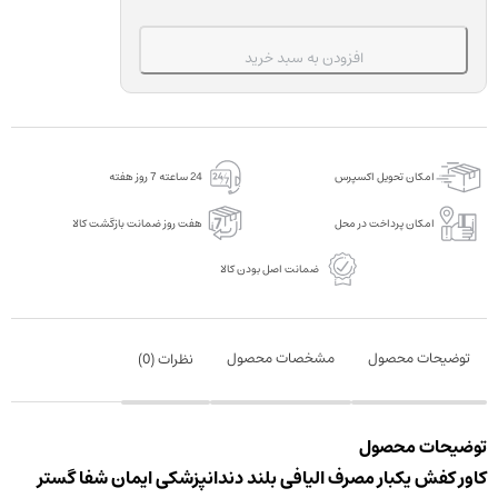
مصرف
الیافی
افزودن به سبد خرید
بلند
دندانپزشکی
ایمان
شفا
امکان تحویل اکسپرس
24 ساعته 7 روز هفته
گستر
بسته
امکان پرداخت در محل
هفت روز ضمانت بازگشت کالا
2
ضمانت اصل بودن کالا
عددی
عدد
توضیحات محصول
مشخصات محصول
نظرات (
0
)
توضیحات محصول
کاور کفش یکبار مصرف الیافی بلند دندانپزشکی ایمان شفا گستر