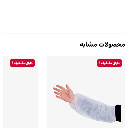
محصولات مشابه
دارای تخـفیف !
دارای تخـفیف !