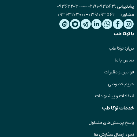
پشتیبانی :
02191093543
-
09363203000
مشاوره :
02191093543
-
09363203000
با توکا طب
درباره توکا طب
تماس با ما
قوانین و مقررات
حریم خصوصی
انتقادات و پیشنهادات
خدمات توکا طب
پاسخ پرسش‌های متداول
نحوه ارسال سفارش ها