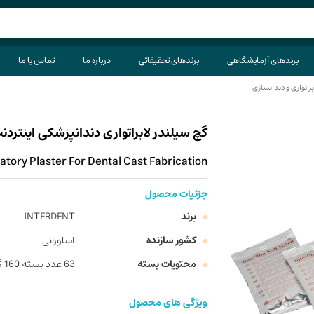
برندهای آزمایشگاهی
برندهای تحقیقاتی
درباره ما
تماس با ما
براتواری و دندانسازی
گچ سیلندر لابراتواری دندانپزشکی اینتردنت مدل  K+B Speed
tory Plaster For Dental Cast Fabrication
جزئیات محصول
برند
INTERDENT
کشور سازنده
اسلوونی
محتویات بسته
63 عدد بسته 160 گرمی پودر + 2 عدد بطری یک لیتری مایع Expasol
ویژگی های محصول