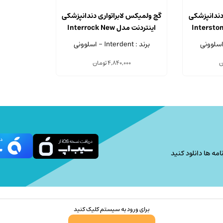
دندانپزشکی
گچ ولمیکس لابراتواری دندانپزشکی
ل Interstone New
اینتردنت مدل Interrock New
برند : Interdent - اسلوونی
ن
4,840,000
تومان
امه ها دانلود کنید
برای ورود به سیستم کلیک کنید