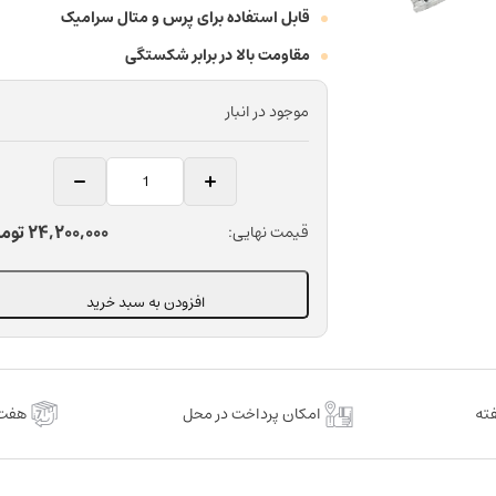
قابل استفاده برای پرس و متال سرامیک
مقاومت بالا در برابر شکستگی
موجود در انبار
گچ
سیلندر
لابراتواری
24,200,000
توم
قیمت نهایی:
دندانپزشکی
اینتردنت
مدل
افزودن به سبد خرید
Interfine
K+B
Speed
عدد
امکان پرداخت در محل
هفت 