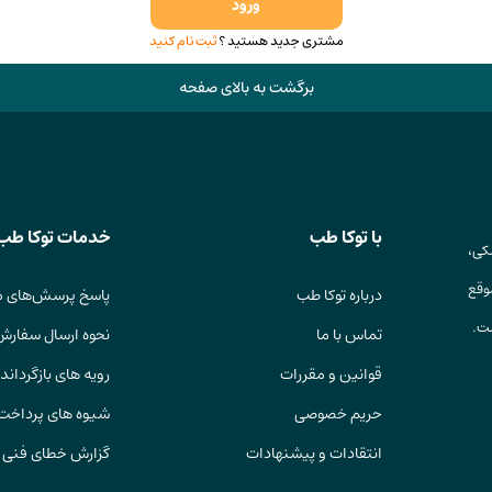
ورود
مشتری جدید هستید ؟
ثبت نام کنید
برگشت به بالای صفحه
با توکا طب
خدمات توکا طب
کی،
وقع
درباره توکا طب
پاسخ پرسش‌های م
ست.
تماس با ما
نحوه ارسال سفارش
قوانین و مقررات
رویه های بازگرداندن
حریم خصوصی
شیوه های پرداخت
انتقادات و پیشنهادات
گزارش خطای فنی