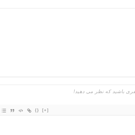
{}
[+]