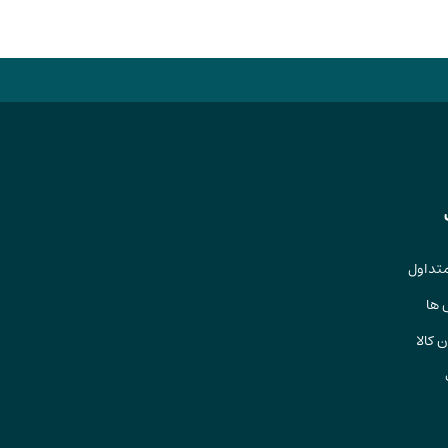
تداول
 ها
 کالا