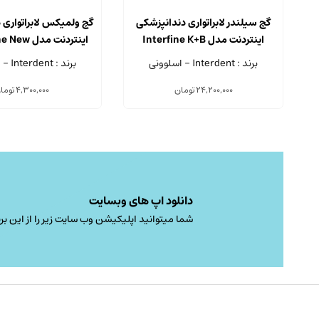
گچ سیلندر لابراتواری دندانپزشکی
گچ ولمیکس لابراتواری 
اینتردنت مدل Interfine K+B
اینتردنت مد
type IV
Speed
برند : Interdent - اسلوونی
برند : Interdent - اسلوونی
24,200,000
تومان
4,300,000
توما
دانلود اپ های وبسایت
شما میتوانید اپلیکیشن وب سایت زیر را از این برن