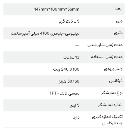
ابعاد
147mm*100mm*56mm
وزن
5 ± 235 گرم
باتری
لیتیومی-پلیمری 4100 میلی آمپر ساعت
مدت زمان شارژ شدن
—
مدت زمان استفاده
13 ساعت
ولتاژ ورودی
100 تا 240 ولت
فرکانس
50/60 هرتز
نوع نمایشگر
لمسی TFT-LCD
اندازه نمایشگر
5 اینچ
تکنیک اندازه گیری
دارد
چندفرکانس