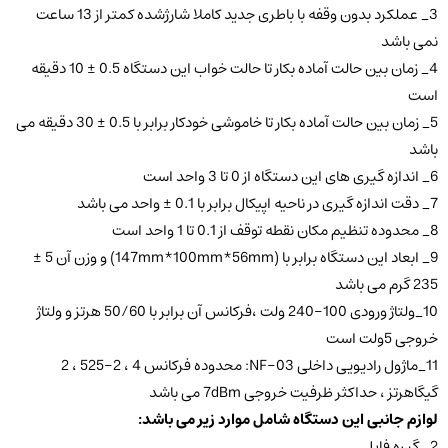
3_ عملکرد بدون وقفه با باطری جدید کاملا شارژشده کمتر از 13 ساعت
نمی باشد
4_ زمان بین حالت آماده بکار تا حالت خواب این دستگاه 0.5 ± 10 دقیقه
است
5_ زمان بین حالت آماده بکار تا خاموشی خودکار برابر با 0.5 ± 30 دقیقه می
باشد
6_ اندازه گیری های این دستگاه از 0 تا 3 واحد است
7_ دقت اندازه گیری در ناحیه اپیکال برابر با 0.1 ± واحد می باشد
8_ محدوده تنظیم مکان نقطه توقف از 0.1 تا 1 واحد است
9_ ابعاد این دستگاه برابر با (147mm*100mm*56mm) و وزن آن 5 ±
235 گرم می باشد
10_ولتاژ ورودی 100-240 ولت ،فرکانس آن برابر با 50/60 هرتز و ولتاژ
خروجی 5ولت است
11_ماژول رادیویی داخلی NF-03: محدوده فرکانس 4 ، 2-525 ، 2
گیگاهرتز ، حداکثر ظرفیت خروجی 7dBm می باشد
لوازم جانبی این دستگاه شامل موارد زیر می باشد:
2_ گیره فایل