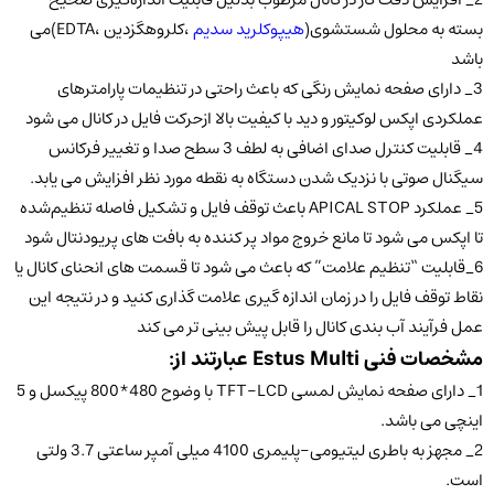
بسته به محلول شستشوی(
هیپوکلرید سدیم
،کلروهگزدین ،EDTA)می
باشد
3_ دارای صفحه نمایش رنگی که باعث راحتی در تنظیمات پارامترهای
عملکردی اپکس لوکیتور و دید با کیفیت بالا ازحرکت فایل در کانال می شود
4_ قابلیت کنترل صدای اضافی به لطف 3 سطح صدا و تغییر فرکانس
سیگنال صوتی با نزدیک شدن دستگاه به نقطه مورد نظر افزایش می یابد.
5_ عملکرد APICAL STOP باعث توقف فایل و تشکیل فاصله تنظیم‌شده
تا اپکس می شود تا مانع خروج مواد پر کننده به بافت های پریودنتال شود
6_قابلیت “تنظیم علامت” که باعث می شود تا قسمت های انحنای کانال یا
نقاط توقف فایل را در زمان اندازه گیری علامت گذاری کنید و در نتیجه این
عمل فرآیند آب بندی کانال را قابل پیش بینی تر می کند
مشخصات فنی Estus Multi عبارتند از:
1_ دارای صفحه نمایش لمسی TFT-LCD با وضوح 480*800 پیکسل و 5
اینچی می باشد.
2_ مجهز به باطری لیتیومی-پلیمری 4100 میلی آمپر ساعتی 3.7 ولتی
است.