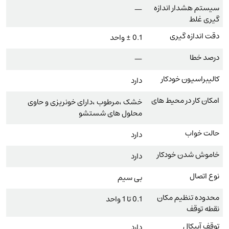
سیستم هشدار اندازه
—
گیری غلط
دقت اندازه گیری
0.1 ± واحد
درصد خطا
—
کالیبراسیون خودکار
دارد
امکان کار در محیط های
خشک ،مرطوب ،دارای خونریزی و حاوی
محلول های شستشو
حالت خواب
دارد
خاموش شدن خودکار
دارد
نوع اتصال
بی سیم
محدوده تنظیم مکان
0.1 تا 1 واحد
نقطه توقف
توقف آپیکال
دارد