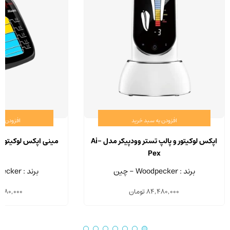
افزودن به سبد خرید
افزودن ب
اپکس لوکیتور و پالپ تستر وودپیکر مدل Ai-
مینی اپکس لوکیتور وودپک
Pex
برند : Woodpecker - چین
برند : Woodpecker - چین
84,480,000
تومان
980,000