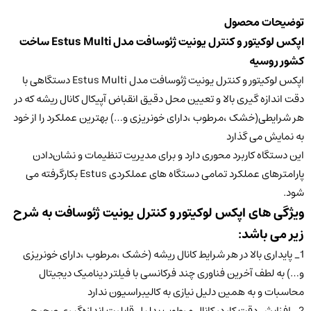
توضیحات محصول
اپکس لوکیتور و کنترل یونیت ژئوسافت مدل Estus Multi ساخت
کشور روسیه
اپکس لوکیتور و کنترل یونیت ژئوسافت مدل Estus Multi دستگاهی با
دقت اندازه گیری بالا و تعیین محل دقیق انقباض آپیکال کانال ریشه که در
هر شرایطی(خشک ،مرطوب ،دارای خونریزی و…) بهترین عملکرد را از خود
به نمایش می گذارد
این دستگاه کاربرد محوری دارد و برای مدیریت تنظیمات و نشان‌دادن
پارامترهای عملکرد تمامی دستگاه های عملکردی Estus بکارگرفته می
شود.
ویژگی های اپکس لوکیتور و کنترل یونیت ژئوسافت به شرح
زیر می باشد:
1_ پایداری بالا در هر شرایط کانال ریشه (خشک ،مرطوب ،دارای خونریزی
و…) به لطف آخرین فناوری چند فرکانسی با فیلتر دینامیک دیجیتال
محاسبات و به همین دلیل نیازی به کالیبراسیون ندارد
2_ افزایش دقت کار در کانال مرطوب بدلیل قابلیت اندازه‌گیری صحیح