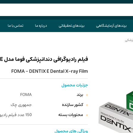
برندهای آزمایشگاهی
برندهای تحقیقاتی
درباره ما
تماس با ما
پزشکی
فیلم رادیوگرافی دندانپزشکی فوما مدل DENTIX E
FOMA - DENTIX E Dental X-ray Film
جزئیات محصول
برند
FOMA
کشور سازنده
جمهوری چک
محتویات بسته
150 عدد فیلم رادیوگرافی (سایز بزرگسال) - 100 عدد فیلم رادیوگرافی (سایز اطفال)
ویژگی های محصول