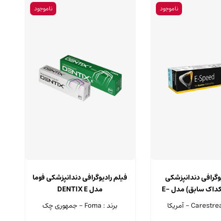
ناموجود
ناموجود
این
محصول
وگرافی دندانپزشکی
فیلم رادیوگرافی دندانپزشکی فوما
دارای
کرستریم (کداک سابق) مدل E-
مدل DENTIX E
انواع
Speed
برند : Foma - جمهوری چک
مختلفی