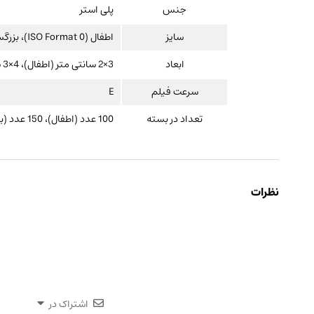
جنس
پلی استر
سایز
اطفال (ISO Format 0)، بزرگسال (ISO Format 2)
ابعاد
3×2 سانتی متر (اطفال)، 4×3 سانتی متر (بزرگسال)
سرعت فیلم
E
تعداد در بسته
100 عدد (اطفال)، 150 عدد (بزرگسال)
نظرات
اشتراک در