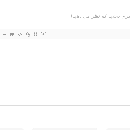
{}
[+]