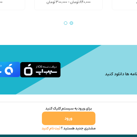
می
Price
840,000
تومان
–
300,000
تومان
00
range:
باشد.
300,000 تومان
گزینه
through
ها
840,000 تومان
ممکن
است
در
صفحه
محصول
انتخاب
امه ها دانلود کنید
شوند
برای ورود به سیستم کلیک کنید
ورود
مشتری جدید هستید ؟
ثبت نام کنید