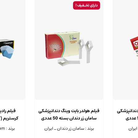
دارای تخـفیف !
این
محصول
دندانپزشکی
فیلم هولدر بایت وینگ دندانپزشکی
فیلم رادی
دارای
سامان زر دندان بسته 50 عددی
انواع
ایران
برند : سامان زر دندان ـ ایران
برند : Carestream - آمریکا
مختلفی