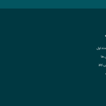
تداول
 ها
 کالا