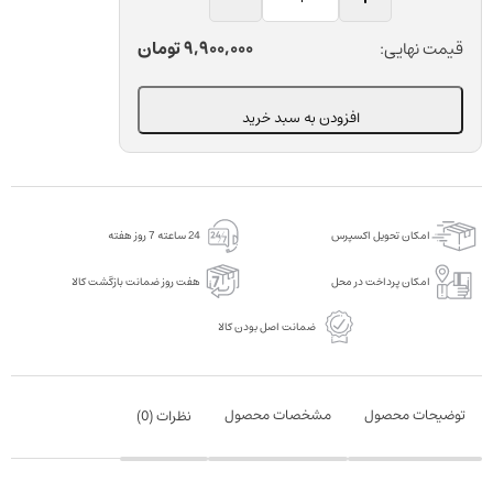
پالیش
لیتیوم
9,900,000
تومان
قیمت نهایی:
دی
سیلیکات
افزودن به سبد خرید
دندانپزشکی
اوه
بسته
9
امکان تحویل اکسپرس
24 ساعته 7 روز هفته
عددی
عدد
امکان پرداخت در محل
هفت روز ضمانت بازگشت کالا
ضمانت اصل بودن کالا
توضیحات محصول
مشخصات محصول
نظرات (
0
)