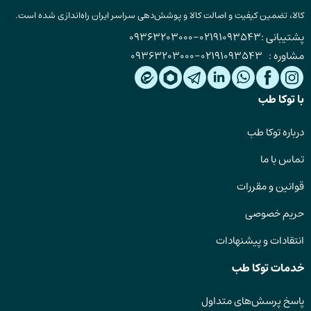
کالا، تضمین کیفیت و اصالت کالا و پوشش‌دهی سراسر ایران راه‌اندازی شده است.
پشتیبانی :
02191093543
-
09363203000
مشاوره :
02191093543
-
09363203000
با توکا طب
درباره توکا طب
تماس با ما
قوانین و مقررات
حریم خصوصی
انتقادات و پیشنهادات
خدمات توکا طب
پاسخ پرسش‌های متداول