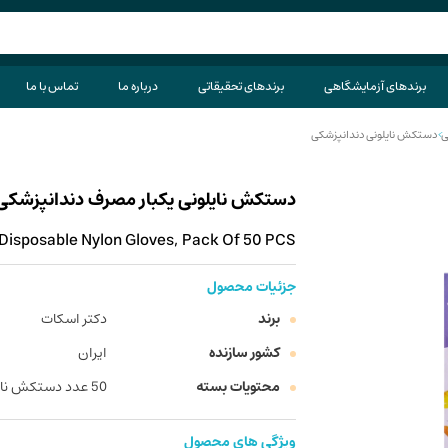
برندهای آزمایشگاهی
برندهای تحقیقاتی
درباره ما
تماس با ما
ی
>
دستکش نایلونی دندانپزشکی
دستکش نایلونی یکبار مصرف دندانپزشکی جوانا
Disposable Nylon Gloves, Pack Of 50 PCS
جزئیات محصول
برند
دکتر اسکات
کشور سازنده
ایران
محتویات بسته
50 عدد دستکش نایلونی یکبار مصرف
ویژگی های محصول