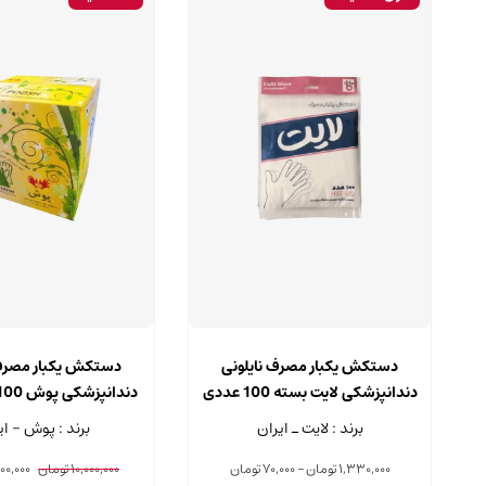
این
محصول
دستکش یکبار مصرف نایلونی
دستکش یکبار مصرف 
دارای
دندانپزشکی لایت بسته 100 عددی
انواع
عددی
برند : لایت ـ ایران
برند : پوش - ای
مختلفی
می
Price
قیمت
1,330,000
تومان
–
70,000
تومان
10,000,000
تومان
00,000