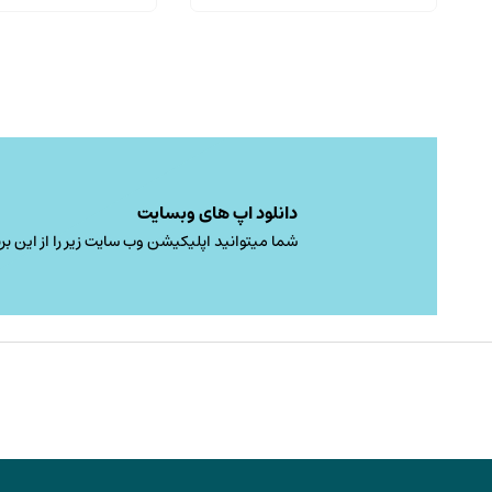
range:
اصلی:
باشد.
70,000 تومان
گزینه
through
بود.
ها
1,330,000 تومان
ممکن
است
در
صفحه
محصول
دانلود اپ های وبسایت
انتخاب
شما میتوانید اپلیکیشن وب سایت زیر را از این برن
شوند