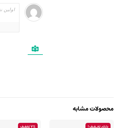
محصولات مشابه
دارای تخـفیف !
7% تخفیف