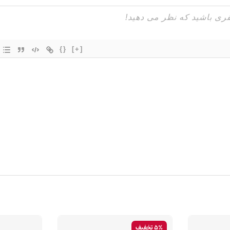
{}
[+]
5% تخفیف