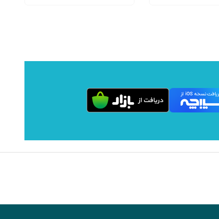
range:
range:
باشد.
باشد.
26,000 تومان
27,000 تومان
گزینه
گزینه
through
through
ها
ها
260,000 تومان
270,000 تومان
ممکن
ممکن
است
است
در
در
صفحه
صفحه
محصول
محصول
انتخاب
انتخاب
شوند
شوند