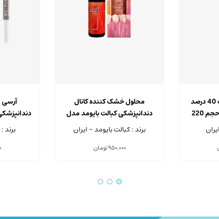
محلول اسید سیتریک 40 درصد
محلول خشک کننده کانال
دندانپزشکی مروابن حجم 220
دندانپزشکی کبالت بایومد مدل
Canal Dry حجم 200 میلی لیتر
م
یران
برند : کبالت بایومد - ایران
برند :
950,000
تومان
0