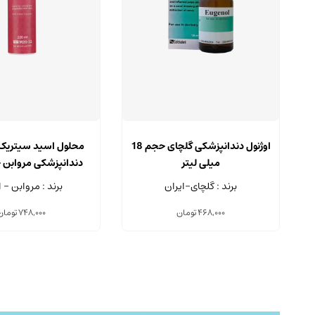
اوژنول دندانپزشکی گلچای حجم 18
میلی لیتر
میلی لیتر
برند : گلچای-ایران
برند : مروابن - ا
468,000
تومان
748,000
تومان