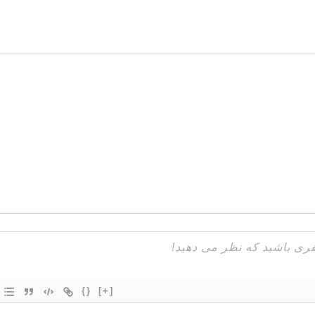
{}
[+]