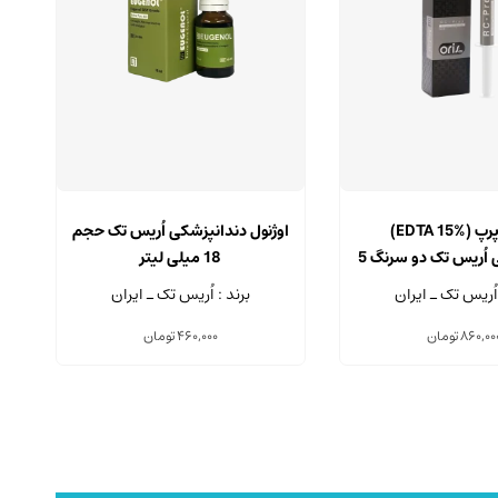
آرسی پرپ (EDTA 15%)
اوژنول دندانپزشکی اُریس تک حجم
دندانپزشکی اُریس تک دو سرنگ 5
18 میلی لیتر
یلی لیتری
 اُریس تک ـ ایران
برند : اُریس تک ـ ایران
860,00
تومان
460,000
تومان