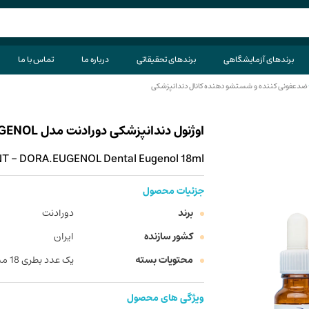
برندهای آزمایشگاهی
برندهای تحقیقاتی
درباره ما
تماس با ما
ضدعفونی کننده و شستشو دهنده کانال دندانپزشکی
اوژنول دندانپزشکی دورادنت مدل DORA.EUGENOL حجم 18 میلی لیتر
 - DORA.EUGENOL Dental Eugenol 18ml
جزئیات محصول
برند
دورادنت
کشور سازنده
ایران
محتویات بسته
یک عدد بطری 18 میلی لیتری
ویژگی های محصول