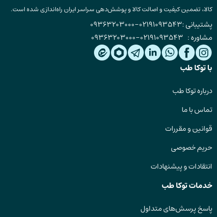
کالا، تضمین کیفیت و اصالت کالا و پوشش‌دهی سراسر ایران راه‌اندازی شده است.
پشتیبانی :
02191093543
-
09363203000
مشاوره :
02191093543
-
09363203000
با توکا طب
درباره توکا طب
تماس با ما
قوانین و مقررات
حریم خصوصی
انتقادات و پیشنهادات
خدمات توکا طب
پاسخ پرسش‌های متداول