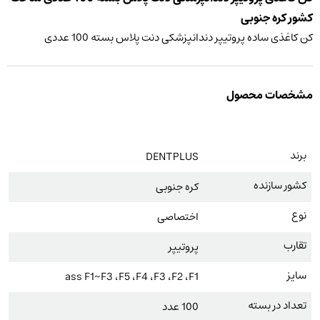
کشور کره جنوبی
کن کاغذی ساده پروتیپر دندانپزشکی دنت پلاس بسته 100 عددی
مشخصات محصول
برند
DENTPLUS
کشور سازنده
کره جنوبی
نوع
اختصاصی
تقارب
پروتیپر
سایز
ass F1~F3 ،F5 ،F4 ،F3 ،F2 ،F1
تعداد در بسته
100 عدد