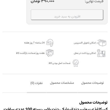
پروتیپر
390,000
تومان
قیمت نهایی:
دندانپزشکی
دنت
افزودن به سبد خرید
پلاس
بسته
100
عددی
امکان تحویل اکسپرس
24 ساعته 7 روز هفته
عدد
امکان پرداخت در محل
هفت روز ضمانت بازگشت کالا
ضمانت اصل بودن کالا
توضیحات محصول
مشخصات محصول
نظرات (
0
)
توضیحات محصول
کن کاغذی پروتیپر دندانپزشکی دنت پلاس بسته 100 عددی ساخت