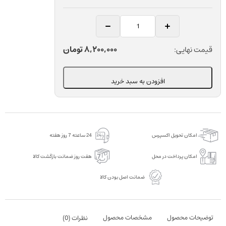
سمان
موقت
فاقد
8,200,000
تومان
قیمت نهایی:
اوژنول
دندانپزشکی
افزودن به سبد خرید
دنتکیست
مدل
CharmTemp
NE
امکان تحویل اکسپرس
24 ساعته 7 روز هفته
Tube
Type
امکان پرداخت در محل
هفت روز ضمانت بازگشت کالا
عدد
ضمانت اصل بودن کالا
توضیحات محصول
مشخصات محصول
نظرات (
0
)