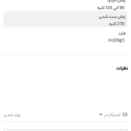
زمان کارکرد
90 الی 120 ثانیه
زمان ست شدن
270 ثانیه
وزن
(20gr)×2
نظرات
اشتراک در
وارد شدن