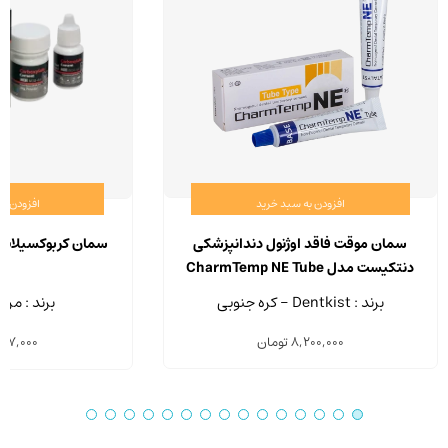
افزودن به سبد خرید
افزودن ب
سمان موقت فاقد اوژنول دندانپزشکی
سمان کربوکسیلات 
دنتکیست مدل CharmTemp NE Tube
Type
برند : Dentkist - کره جنوبی
برند : مرو
8,200,000
تومان
297,000