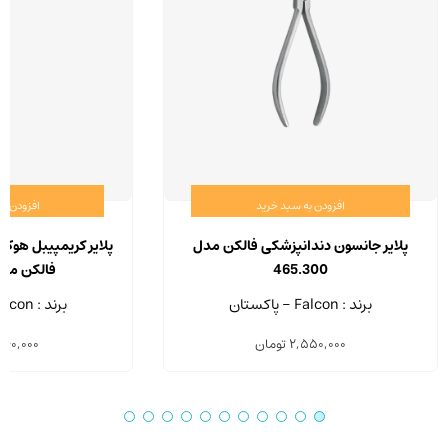
افزودن به سبد خرید
افزودن ب
پلایر جانسون دندانپزشکی فالکن مدل
پلایر کریمپیبل هوک
465.300
فالکن مدل .700
برند : Falcon - پاکستان
برند : Falcon - پاکستان
2,550,000
تومان
060,000