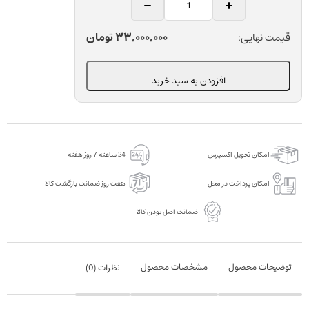
یونیورسال
وینگارت
33,000,000
تومان
قیمت نهایی:
دندانپزشکی
دنتاروم
افزودن به سبد خرید
مدل
00-
120-
003
امکان تحویل اکسپرس
24 ساعته 7 روز هفته
عدد
امکان پرداخت در محل
هفت روز ضمانت بازگشت کالا
ضمانت اصل بودن کالا
توضیحات محصول
مشخصات محصول
نظرات (
0
)