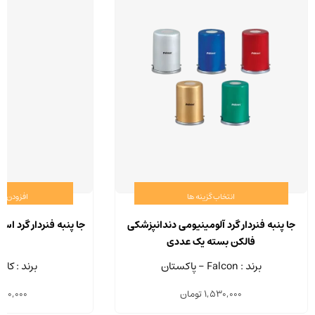
انتخاب گزینه ها
افزودن ب
این
محصول
جا پنبه فنردار گرد آلومینیومی دندانپزشکی
جا پنبه فنردار گرد اس
دارای
فالکن بسته یک عددی
انواع
برند : Falcon - پاکستان
برند : کاری
مختلفی
1,530,000
تومان
550,000
می