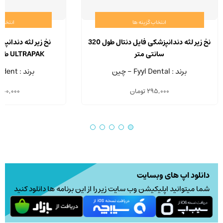
انتخاب گزینه ها
انتخاب 
این
محصول
نخ زیر لثه دندانپزشکی فایل دنتال طول 320
نخ زیر لثه دندانپ
دارای
سانتی متر
ULTRAPAK طول 244 سانتی متر
انواع
برند : Fyyl Dental - چین
برند : Ultradent - آمریکا
مختلفی
295,000
تومان
500,000
می
باشد.
گزینه
ها
ممکن
است
در
دانلود اپ های وبسایت
صفحه
شما میتوانید اپلیکیشن وب سایت زیر را از این برنامه ها دانلود کنید
محصول
انتخاب