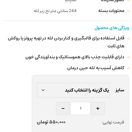
محتویات بسته
244 سانتی متر نخ زیر لثه
ویژگی های محصول
قابل استفاده برای قالبگیری و کنار بردن لثه در تهیه پروتز یا روکش
های ثابت
دارای قابلیت جذب بالای هموستاتیک و بندآورندگی خون
کاهش آسیب به لثه حین درمان
سایز
نخ
زیر
لثه
550,000
تومان
قیمت نهایی:
دندانپزشکی