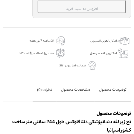
دنتافلوکس
افزودن به سبد خرید
طول
244
سانتی
متر
امکان تحویل اکسپرس
24 ساعته 7 روز هفته
عدد
امکان پرداخت در محل
هفت روز ضمانت بازگشت کالا
ضمانت اصل بودن کالا
توضیحات محصول
مشخصات محصول
نظرات (
0
)
توضیحات محصول
نخ زیر لثه دندانپزشکی دنتافلوکس طول 244 سانتی متر ساخت
کشور اسپانیا