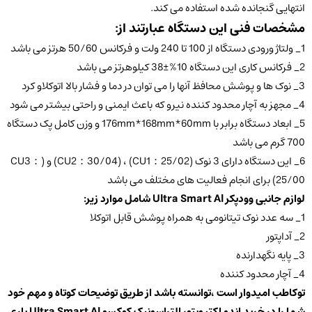
انتهایی گنجانده شده استفاده می کند.
مشخصات فنی این دستگاه عبارتند از:
1_ ولتاژ ورودی دستگاه از 100 تا 240 ولت و فرکانس 50/60 هرتز می باشد
2_ فرکانس کاری این دستگاه 10%±38 کیلوهرتز می باشد
3_ نوک ها و پوشش محافظ آنها را می توان در دما و فشار بالا اتوکلاو کرد
4_ مجهز به آچار محدود کننده نیرو که باعث ایمنی و راحتی بیشتر می شود
5_ ابعاد دستگاه برابر با 176mm*168mm*60mm و وزن کامل پک دستگاه
700 گرم می باشد
6_ این دستگاه دارای 3 نوک (CU1：25/02) ، (CU2：30/04) و (CU3：
25/00) برای انجام فعالیت های مختلف می باشد
لوازم جانبی وودپکر Ultra Smart Al شامل موارد زیر:
1_ سه عدد نوک تیتانومی به همراه پوشش قابل اتوکلا
2_ آداپتور
3_ پایه نگهدارنده
4_ آچار محدود کننده
توکاطب امیدوار است ،توانسته باشد از طریق توضیحات کوتاه و مهم خود
شما را در خرید اندو اکتیویتور التراسونیک کوکسو
Ultra Smart Al
یاری