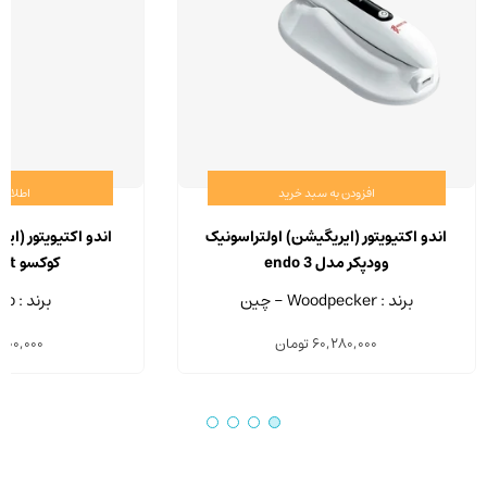
افزودن به سبد خرید
اطلاعا
اندو اکتیویتور (ایریگیشن) اولتراسونیک
اندو اکتیویتور (ای
وودپکر مدل endo 3
کوکسو Ultra Smart
برند : Woodpecker - چین
برند : Coxo-چین
60,280,000
تومان
,900,000