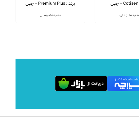
انواع
ن
برند : Premium Plus - چین
مختلفی
می
800,00
تومان
850,000
تومان
باشد.
گزینه
ها
ممکن
است
در
صفحه
محصول
انتخاب
شوند