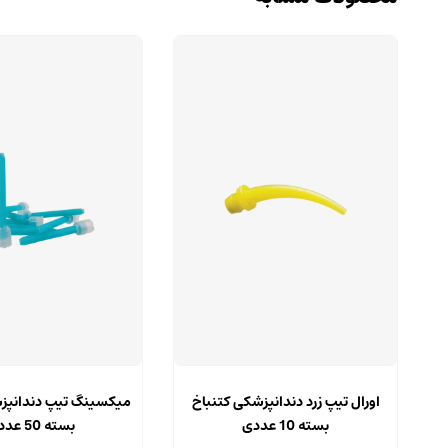
اورال تیپ زرد دندانپزشکی کتنباخ
میکسینگ تیپ دندانپز
بسته 10 عددی
بسته 50 عددی