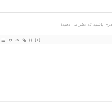
{}
[+]