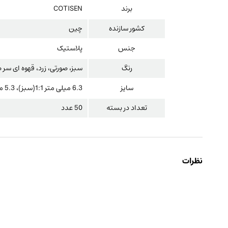
برند
COTISEN
کشور سازنده
چین
جنس
پلاستیک
رنگ
سبز، صورتی، زرد، قهوه ای سر 
سایز
6.3 میلی متر 1:1(سبز)، 5.3 میلی متر 1:1(صورتی)، 4.2 میلی متر 1:1(زرد)، 2.5 میلی متر 1:1(قهوه ای سر صاف)، 1:1(قهوه ای سر تیز)
تعداد در بسته
50 عدد
نظرات