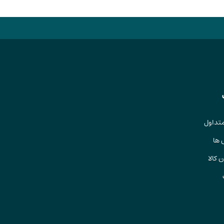
تداول
 ها
 کالا