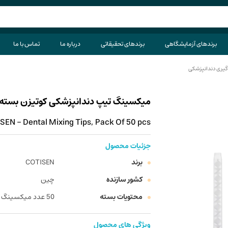
برندهای آزمایشگاهی
برندهای تحقیقاتی
درباره ما
تماس با ما
یری دندانپزشکی
میکسینگ تیپ دندانپزشکی کوتیزن بسته 50 عددی
EN - Dental Mixing Tips, Pack Of 50 pcs
جزئیات محصول
برند
COTISEN
کشور سازنده
چین
محتویات بسته
50 عدد میکسینگ تیپ
ویژگی های محصول