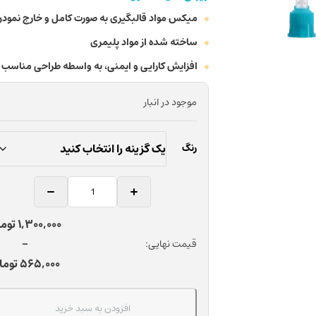
میکس مواد قالبگیری به صورت کامل و خارج نمودن 
ساخته شده از مواد پلیمری
افزایش کارایی و ایمنی، به واسطه طراحی مناسب
موجود در انبار
رنگ
میکسینگ
تیپ
دندانپزشکی
Price
1,300,000
توم
کوتیزن
range:
–
قیمت نهایی:
بسته
565,000 تو
565,000
توما
50
through
عددی
1,300,000 تومان
عدد
افزودن به سبد خرید