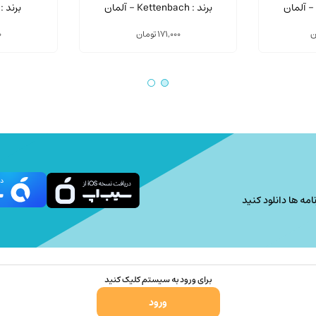
برند : Kettenbach - آلمان
برند : Cotisen - چی
ن
171,000
تومان
0
امه ها دانلود کنید
برای ورود به سیستم کلیک کنید
ورود