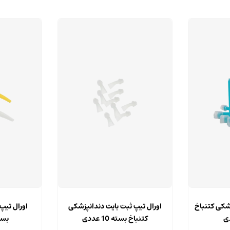
شکی کتنباخ
اورال تیپ ثبت بایت دندانپزشکی
اورال تیپ
کتنباخ بسته 10 عددی
بسته 00