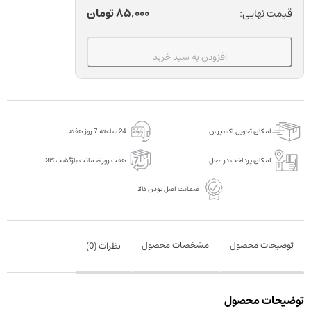
یکبار
85,000
تومان
قیمت نهایی:
مصرف
دندانپزشکی
افزودن به سبد خرید
کوتیزن
مدل
AT01
بسته
امکان تحویل اکسپرس
24 ساعته 7 روز هفته
50
عددی
امکان پرداخت در محل
هفت روز ضمانت بازگشت کالا
عدد
ضمانت اصل بودن کالا
توضیحات محصول
مشخصات محصول
نظرات (
0
)
توضیحات محصول