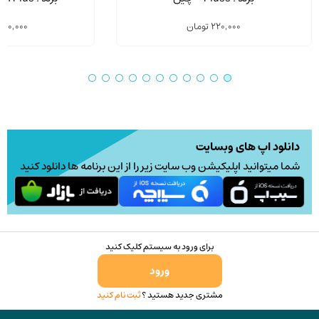
مختلفی
220,000
تومان
850,000
می
باشد.
گزینه
ها
ممکن
است
در
دانلود اپ های وبسایت
صفحه
شما میتوانید اپلیکیشن وب سایت زیر را از این برنامه ها دانلود کنید
محصول
انتخاب
شوند
برای ورود به سیستم کلیک کنید
ورود
مشتری جدید هستید ؟
ثبت نام کنید