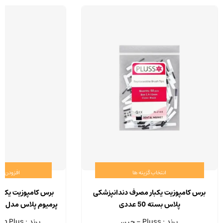
انتخاب گزینه ها
افزودن ب
این
محصول
برس کامپوزیت یکبار مصرف دندانپزشکی
برس کامپوزیت یکبا
دارای
پلاس بسته 50 عددی
پرمیوم پلاس مدل 7500 بسته 100 عددی
انواع
برند : Pluss - چین
برند : Premium Plus - چین