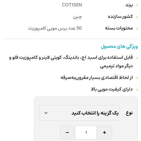
برند
COTISEN
کشور سازنده
چین
محتویات بسته
50 عدد برس مویی کامپوزیت
ویژگی های محصول
قابل استفاده برای اسید اچ، باندینگ، کویتی لاینر و کامپوزیت فلو و
دیگر مواد ترمیمی
از لحاظ اقتصادی بسیار مقرون‌به‌صرفه
دارای کیفیت مویی بالا
نوع
برس
کامپوزیت