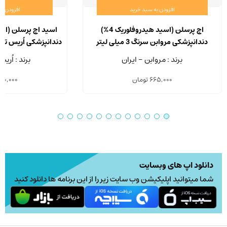
افزودن به سبد خرید
افزودن ب
اچ پرسلن (اسید هیدروفلوریک 4%)
دندانپزشکی مروابن سرنگ 3 میلی لیتر
میلی
برند : مروابن - ایران
برند : اُری
665,000
تومان
30,000
دانلود اپ های وبسایت
شما میتوانید اپلیکیشن وب سایت زیر را از این برنامه ها دانلود کنید