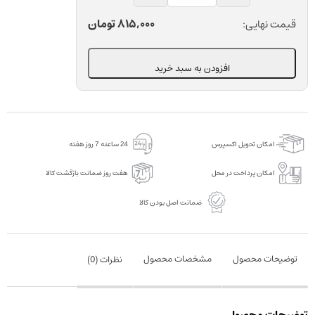
اچ
پرسلن
815,000
تومان
قیمت نهایی:
9
درصد
افزودن به سبد خرید
دندانپزشکی
کبالت
بایومد
سرنگ
امکان تحویل اکسپرس
24 ساعته 7 روز هفته
3.2
گرمی
امکان پرداخت در محل
هفت روز ضمانت بازگشت کالا
عدد
ضمانت اصل بودن کالا
توضیحات محصول
مشخصات محصول
نظرات (
0
)
توضیحات محصول