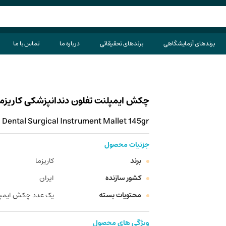
برندهای آزمایشگاهی
برندهای تحقیقاتی
درباره ما
تماس با ما
چکش ایمپلنت تفلون دندانپزشکی کاریزما مدل 012 وزن 
Dental Surgical Instrument Mallet 145gr
جزئیات محصول
برند
کاریزما
کشور سازنده
ایران
محتویات بسته
یک عدد چکش ایمپل
ویژگی های محصول