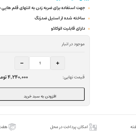
جهت استفاده برای ضربه زدن به انتهای قلم هایی 
ساخته شده از استیل ضدزنگ
دارای قابلیت اتوکلاو
موجود در انبار
چکش
ایمپلنت
تفلون
4,240,000
توم
قیمت نهایی:
دندانپزشکی
کاریزما
مدل
افزودن به سبد خرید
012
وزن
145
گرم
امکان پرداخت در محل
هفت 
عدد