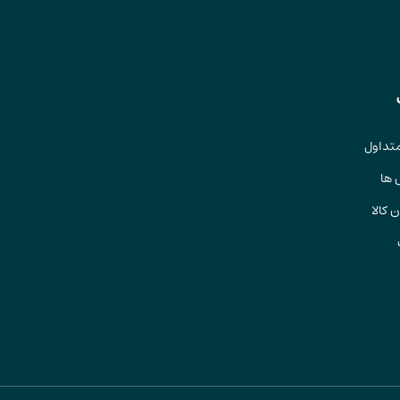
تداول
 ها
 کالا