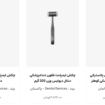
 پلاستیکی
چکش ایمپلنت تفلون دندانپزشکی
چکش ایمپلن
کی کوهلر
دنتال دیوایس وزن 320 گرم
دن
برند : Dental Devices - پاکستان
برند : Dental Devices - پاکستان
ن
4,864,000
تومان
00