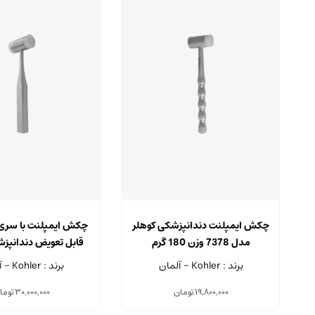
چکش ایمپلنت دندانپزشکی کوهلر
چکش ایمپلنت با سری
مدل 7378 وزن 180 گرم
قابل تعویض دندانپزش
مدل 6129 وزن 200 گرم
برند : Kohler - آلمان
برند : Kohler - آلمان
19,800,000
تومان
30,000,000
توما