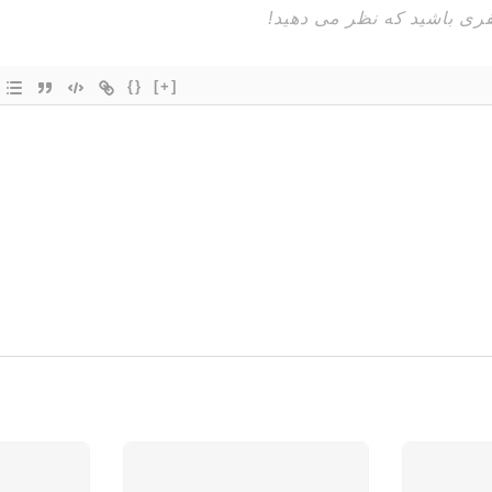
{}
[+]