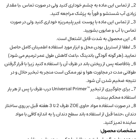
2_ از تماس این ماده به چشم خوداری کنید ولی در صورت تماس ،با مقدار
زیادی آب شستشو و فوراً به پزشک مراجعه کنید.
3_ از تماس این ماده با پوست غیر پلیمریزه خوداری کنید ولی در صورت
تماس با آب و صابون بشویید.
4_ این محصول به شدت قابل اشتعال است.
5_ لطفا از استریل بودن محل و ابزار مورد استفاده اطمینان کامل حاصل
نمایید.(هر گونه آلودگی باندینگ ،باعث کاهش طول عمر ترمیم می شود)
6_ بلافاصله پس از ریختن باند در ظرف آن را استفاده کنید زیرا با قرار گرفتن
طولانی مدت در مجاورت هوا و نور ممکن است منجر به تبخیر حلال و در
نتیجه ضخیم‌ شدن آن شود.
7_ برای جلوگیری از تبخیر ™Universal Primer درب ظرف را پس از هر بار
استفاده محکم ببندید.
8_ در صورت استفاده مواد حاوی ZOE ظرف 2 تا 3 هفته قبل بر روی ساختار
دندان ،حتما قبل از استفاده باند سطح دندان را به اندازه کافی با مواد
ساینده تمیز کنید.
مشخصات محصول: