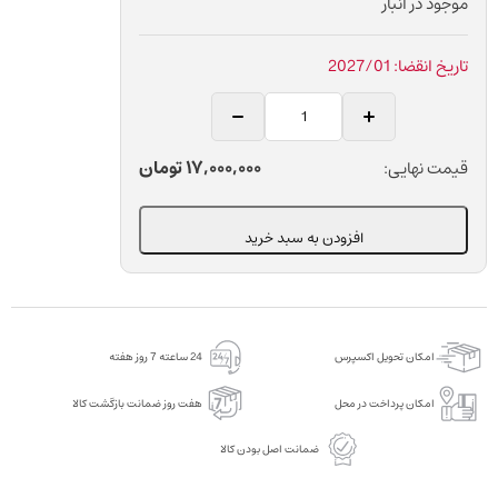
موجود در انبار
تاریخ انقضا: 2027/01
باندینگ
دوال
کیور
17,000,000
تومان
قیمت نهایی:
یونیورسال
دندانپزشکی
افزودن به سبد خرید
بیسکو
مدل
(™Universal
Primer)
امکان تحویل اکسپرس
24 ساعته 7 روز هفته
عدد
امکان پرداخت در محل
هفت روز ضمانت بازگشت کالا
ضمانت اصل بودن کالا