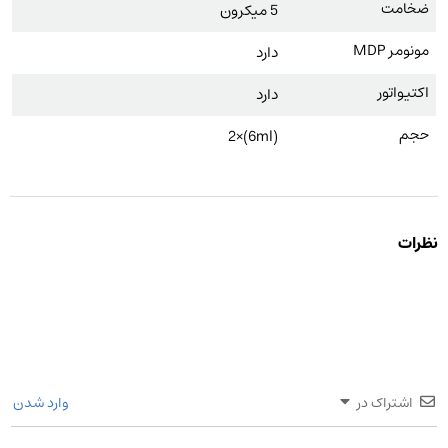
ضخامت
5 میکرون
مونومر MDP
دارد
اکتیواتور
دارد
حجم
(6ml)×2
نظرات
اشتراک در
وارد شدن