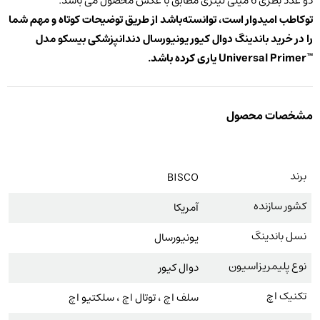
دو عدد بطری 6 میلی لیتری مطابق با عکس محصول می باشد.
توکاطب امیدوار است، توانسته‌باشد از طریق توضیحات کوتاه و مهم شما
را در خرید باندینگ دوال کیور یونیورسال دندانپزشکی بیسکو مدل
™Universal Primer
یاری کرده باشد.
مشخصات محصول
برند
BISCO
کشور سازنده
آمریکا
نسل باندینگ
یونیورسال
نوع پلیمریزاسیون
دوال کیور
تکنیک اچ
سلف اچ ، توتال اچ ، سلکتیو اچ