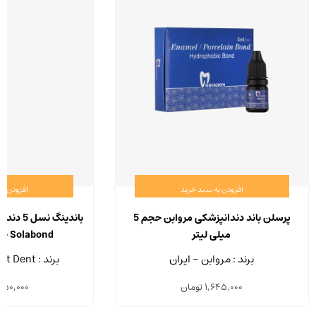
افزودن به سبد خرید
افزودن ب
پرسلن باند دندانپزشکی مروابن حجم 5
باندینگ 
میلی لیتر
Solabond حجم 7 میلی لیتر
برند : مروابن - ایران
برند : Trent Dent - انگلستان
1,645,000
تومان
850,000