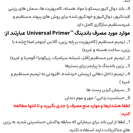
کند.
6_ باند دوال کیور بیسکو با مواد هسته، کامپوزیت ها، سمان های رزینی
لایت‌کیور، دوال‌کیور و خودکیور شده برای روش های پیوند مستقیم و
غیرمستقیم سازگاری کامل دارد.
موارد مورد مصرف باندینگ ™Universal Primer عبارتند از:
1_ ترمیم مستقیم (کامپوزیت بر پایه رزین، گلاس آینومر اصلاح‌شده با
رزین، ساخت هسته و غیره)
2_ ترمیم غیر مستقیم (فلز، شیشه سرامیک، زیرکونیا/آلومینا و غیره)
3_ رزین باندینگ با پرایمر برای بسترها
4_ ترمیم داخل دهانی (پرسلن خردشده، افزودنی به ترمیم مستقیم و
غیره )
5_ سیمان کردن پست ها
6_ حساسیت زدایی/ مهر و موم دندان
لطفا هشدارها و موارد منع مصرف را جدی بگیرید و تا انتها مطالعه
کنید:
1_ لطفا از این باند برای بیمارانی که سابقه واکنش حساسیتی شدید به رزین
های متاکریلات دارند استفاده نکنید.