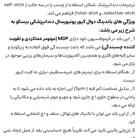
ترجیحات دندانپزشک ،امکان استفاده از چسب را در سه حالت ( self-etch
،selective-etch و total-etch) فراهم می کند.
ویژگی های باندینگ دوال کیور یونیورسال دندانپزشکی بیسکو به
شرح زیر می باشد:
1_ این باند در فرمولاسیون خود دارای
MDP (مونومر عملکردی و تقویت
کننده چسبندگی)
می باشد که باعث چسبندگی فوق العاده به زیرکونیا و
سایر لایه‌های فلزی و همچنین کامپوزیت‌ها و سیمان‌های رزینی موجود در
بازار می شود.
2_ هنگام استفاده برای ترمیم های غیرمستقیم، نیازی به لایت کیور
نیست.
3_ بدلیل ضخامت کم لایه (<5μm) این اجازه به باند داده می شود تا به
راحتی در سطوح حاوی اچ جاری شود و مهر و موم شیمیایی و مکانیکی را
ارائه می دهد.
4_ از این باند می توان با تکنیک های توتال، سلف و اچ انتخابی استفاده
کرد.
5_ارزیابی بالینی تایید می کند تقریباً هیچ حساسیتی بعد از عمل ایجاد نمی