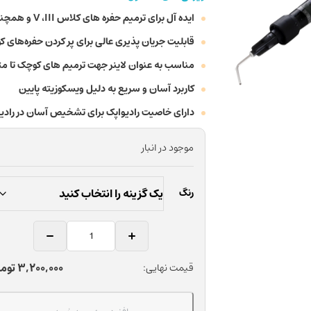
ایده آل برای ترمیم حفره های کلاس V ،III و همچنین ترمیم حفره های کلاس IV کوچک
قابلیت جریان پذیری عالی برای پر کردن حفره‌های 
مناسب به عنوان لاینر جهت ترمیم های کوچک تا م
کاربرد آسان و سریع به دلیل ویسکوزیته پایین
دارای خاصیت رادیواپک برای تشخیص آسان در رادی
موجود در انبار
رنگ
کامپوزیت
فلو
دندانپزشکی
3,200,000
توم
قیمت نهایی:
بیسکو
مدل