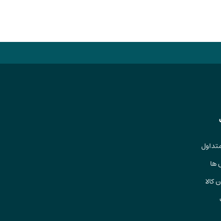
تداول
 ها
 کالا