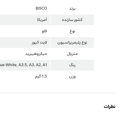
برند
BISCO
کشور سازنده
آمریکا
نوع
فلو
نوع پلیمریزاسیون
لایت کیور
متریال
میکروهیبرید
رنگ
e White, A3.5, A3, A2, A1
وزن
1.5 گرم
نظرات