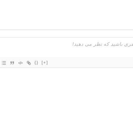
{}
[+]