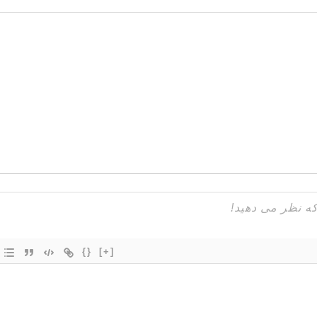
{}
[+]