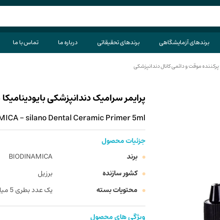
برندهای آزمایشگاهی
برندهای تحقیقاتی
درباره ما
تماس با ما
پرکننده موقت و دائمی کانال دندانپزشکی
پرایمر سرامیک دندانپزشکی بایودینامیکا مدل silano حجم 5 میل
ICA - silano Dental Ceramic Primer 5ml
جزئیات محصول
برند
BIODINAMICA
کشور سازنده
برزیل
محتویات بسته
یک عدد بطری 5 میلی لیتری
ویژگی های محصول