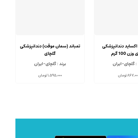
 اکساید دندانپزشکی
تمباند (سمان موقت) دندانپزشکی
خ
زن 100 گرم
گلچای
 : گلچای-ایران
برند : گلچای-ایران
867,00
تومان
1,595,000
تومان