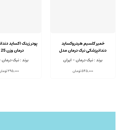
خمیر کلسیم هیدروکساید
پودر زینک اکساید دندا
دندانپزشکی نیک درمان مدل
درمان وزن 25 گرم
ENDONIC سرنگ 3.7 گرمی
برند : نیک درمان - ایران
برند : نیک درمان -
545,000
تومان
295,000
تومان