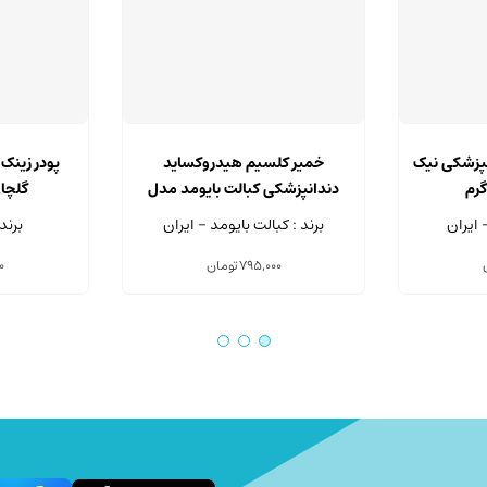
نپزشکی نیک
خمیر کلسیم هیدروکساید
پودر زینک
دندانپزشکی کبالت بایومد مدل
گلچای و
CobaltPaste سرنگ 5.1 گرمی
 ایران
برند : کبالت بایومد - ایران
برند
795,000
تومان
0