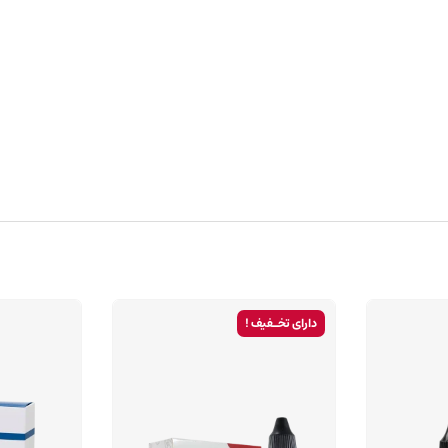
دارای تخـفیف !