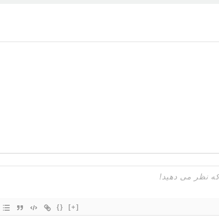
{}
[+]