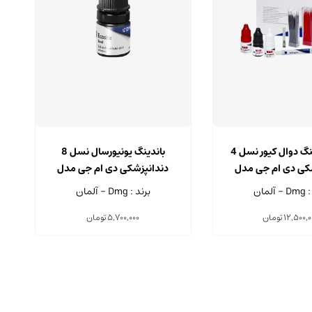
کیت باندینگ دوال کیور نسل 4
باندینگ یونیورسال نسل 8
کی دی ام جی مدل
دندانپزشکی دی ام جی مدل
LuxaBon
Ecosite حجم 5 میلی لیتر
آلمان
برند : Dmg - آلمان
12,500,0
تومان
5,700,000
تومان