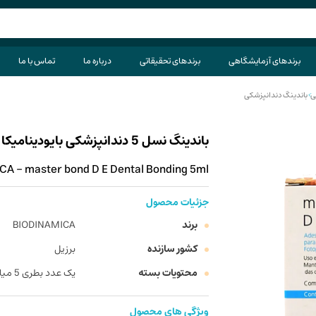
برندهای آزمایشگاهی
برندهای تحقیقاتی
درباره ما
تماس با ما
ی
>
باندینگ دندانپزشکی
باندینگ نسل 5 دندانپزشکی بایودینامیکا مدل master bond D E حجم 5 میلی لیتر
A - master bond D E Dental Bonding 5ml
جزئیات محصول
برند
BIODINAMICA
کشور سازنده
برزیل
محتویات بسته
یک عدد بطری 5 میلی لیتری
ویژگی های محصول