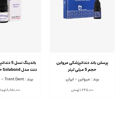
پرسلن باند دندانپزشکی مروابن
باندینگ نسل 
حجم 5 میلی لیتر
لیتر
برند : مروابن - ایران
برند : Trent Dent - انگلستان
1,645,000
تومان
8,850,000
توما