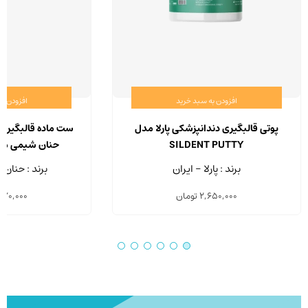
افزودن به سبد خرید
افزودن ب
پوتی قالبگیری دندانپزشکی پارلا مدل
ست ماده قالبگیری 
SILDENT PUTTY
حنان شیمی مدل REGUM
برند : پارلا - ایران
برند : حنان 
2,650,000
تومان
570,000