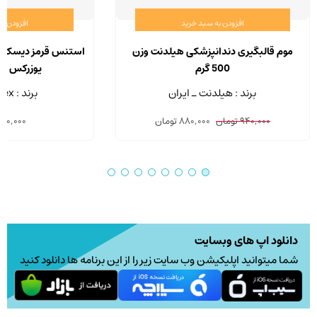
افزودن به سبد خرید
افزودن ب
موم قالبگیری دندانپزشکی هیلدنت وزن
استنس قرمز دیسکی ق
500 گرم
یوزرکس بسته 5
برند : هیلدنت ـ ایران
برند : Uzrex - چین
قیمت
قیمت
940,000
تومان
880,000
تومان
040,000
اصلی:
فعلی:
940,000 تومان
880,000 تومان.
بود.
دانلود اپ های وبسایت
شما میتوانید اپلیکیشن وب سایت زیر را از این برنامه ها دانلود کنید