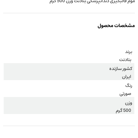
موم قالبگیری دندانپزشکی بتادنت وزن 500 گرم
مشخصات محصول
برند
بتادنت
کشور سازنده
ایران
رنگ
صورتی
وزن
500 گرم