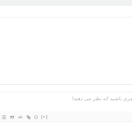
{}
[+]