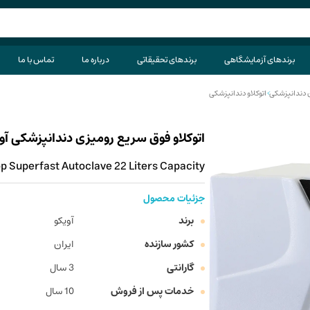
برندهای آزمایشگاهی
برندهای تحقیقاتی
درباره ما
تماس با ما
 دندانپزشکی
>
اتوکلاو دندانپزشکی
اتوکلاو فوق سریع رومیزی دندانپزشکی آویکو مدل FLASH CUBIC ظ
p Superfast Autoclave 22 Liters Capacity
جزئیات محصول
برند
آویکو
کشور سازنده
ایران
گارانتی
3 سال
خدمات پس از فروش
10 سال