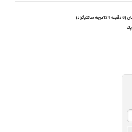
یگراد)
پک