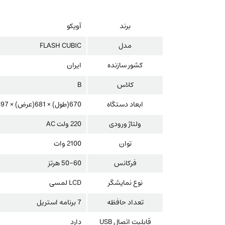
برند
آویکو
مدل
FLASH CUBIC
کشور سازنده
ایران
کلاس
B
ابعاد دستگاه
670(طول) × 681(عرض) × 497(ارتفاع) میلی متر
ولتاژ ورودی
220 ولت AC
توان
2100 وات
فرکانس
50-60 هرتز
نوع نمایشگر
LCD لمسی
تعداد حافظه
7 برنامه استریل
قابلیت اتصال USB
دارد