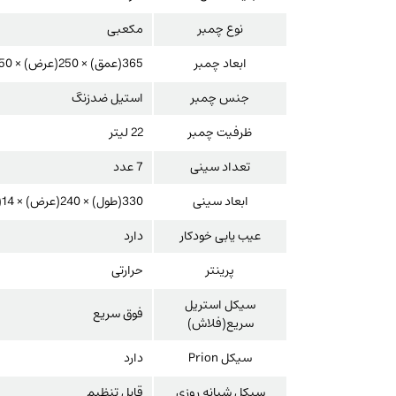
نوع چمبر
مکعبی
ابعاد چمبر
365(عمق) × 250(عرض) × 250(ارتفاع) میلی متر
جنس چمبر
استیل ضدزنگ
ظرفیت چمبر
22 لیتر
تعداد سینی
7 عدد
ابعاد سینی
330(طول) × 240(عرض) × 14(ارتفاع) میلی متر
عیب یابی خودکار
دارد
پرینتر
حرارتی
سیکل استریل
فوق سریع
سریع(فلاش)
سیکل Prion
دارد
سیکل شبانه روزی
قابل تنظیم