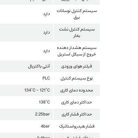
سیستم کنترل نوسانات
دارد
برق
سیستم کنترل نشت
دارد
بخار
سیستم هشدار دهنده
دارد
خروج از سیکل استریل
فیلتر هوای ورودی
آنتی باکتریال
نوع سیستم کنترل
PLC
محدوده دمای کاری
134°C – 121°C
حداکثر دمای کاری
138°C
حداکثر فشار کاری
2.25bar
فشار هیدرواستاتیک
4bar