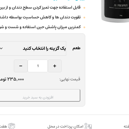
قابل استفاده جهت تمیز کردن سطح دندان و از بین
تقویت دندان ها و کاهش حساسیت بواسطه داشتن 
کمترین میزان پاشش حین استفاده و شست و شو
طعم
خمیر
پروفیلاکسی
دندانپزشکی
235,000
توم
قیمت نهایی:
ای
وی
وزن
افزودن به سبد خرید
150
گرم
عدد
امکان پرداخت در محل
هفت 