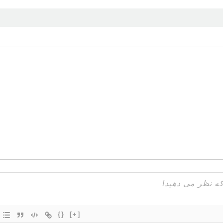
{}
[+]