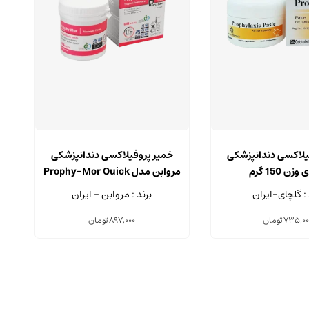
یلاکسی دندانپزشکی
خمیر پروفیلاکسی دندانپزشکی
زن 150 گرم
مروابن مدل Prophy-Mor Quick
وزن 150 گرم
 : گلچای-ایران
برند : مروابن - ایران
735,00
تومان
897,000
تومان