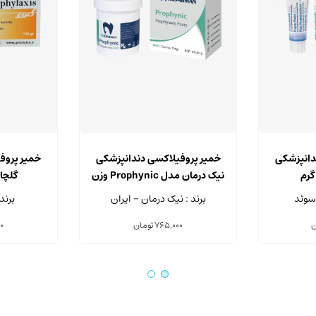
این
محصول
دانپزشکی
خمیر پروفیلاکسی دندانپزشکی
خمیر پروف
دارای
نیک درمان مدل Prophynic وزن
گلچای و
انواع
130 گرم
برند : نیک درمان - ایران
برند
مختلفی
می
ن
765,000
تومان
0
باشد.
گزینه
ها
ممکن
است