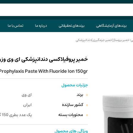
برندهای آزمایشگاهی
برندهای تحقیقاتی
درباره ما
تماس با ما
ی
>
خمیر بروساژ(خمیر جرمگیری)دندانپزشکی
خمیر پروفیلاکسی دندانپزشکی ای وی وزن 150 گ
Prophylaxis Paste With Fluoride Ion 150gr
جزئیات محصول
برند
ای وی
کشور سازنده
ایران
محتویات بسته
یک عدد بطری 150 گرمی
ویژگی های محصول