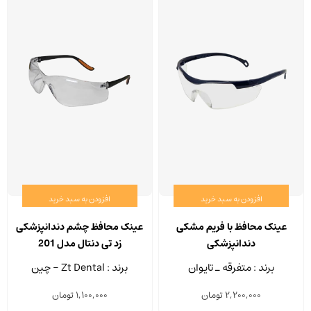
افزودن به سبد خرید
افزودن به سبد خرید
عینک محافظ با فریم مشکی
عینک محافظ چشم دندانپزشکی
دندانپزشکی
زد تی دنتال مدل 201
برند : متفرقه ـ تایوان
برند : Zt Dental - چین
2,200,000
تومان
1,100,000
تومان