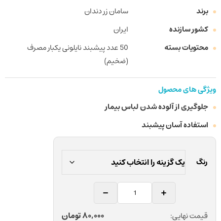
برند
سامان زر دندان
کشور سازنده
ایران
محتویات بسته
50 عدد پیشبند نایلونی یکبار مصرف
(ضخیم)
ویژگی های محصول
جلوگیری از آلوده شدن لباس بیمار
استفاده آسان پیشبند
رنگ
پیشبند
نایلونی
یکبار
80,000
تومان
قیمت نهایی: