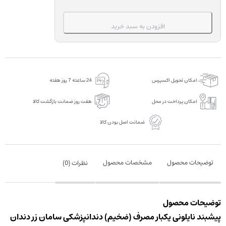
مصرف
(ضخیم)
افزودن به سبد خرید
دندانپزشکی
سامان
زر
دندان
امکان تحویل اکسپرس
24 ساعته 7 روز هفته
بسته
50
امکان پرداخت در محل
هفت روز ضمانت بازگشت کالا
عددی
ضمانت اصل بودن کالا
عدد
توضیحات محصول
مشخصات محصول
نظرات (
0
)
توضیحات محصول
پیشبند نایلونی یکبار مصرف (ضخیم) دندانپزشکی سامان زر دندان