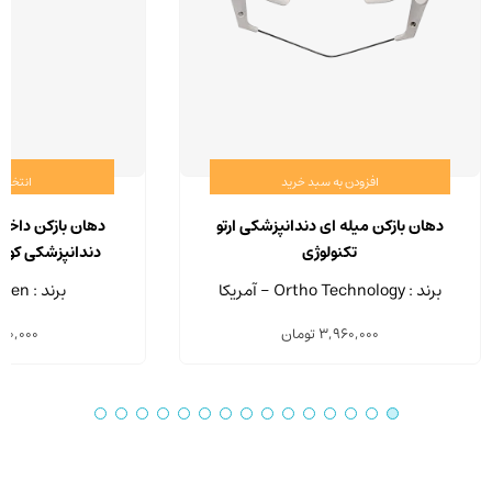
افزودن به سبد خرید
انتخاب 
دهان بازکن میله ای دندانپزشکی ارتو
دهان بازکن داخلی
تکنولوژی
دندانپزشکی کوتیزن 
برند : Ortho Technology - آمریکا
برند : Cotisen - چین
3,960,000
تومان
50,000