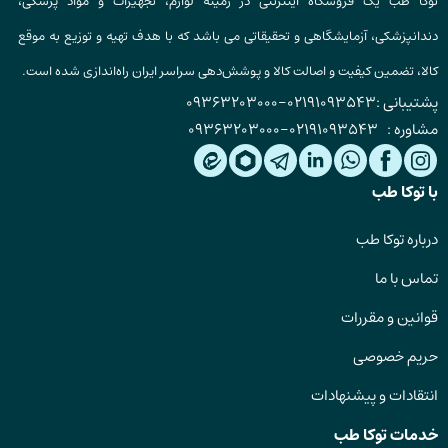
توکا طب یک فروشگاه اینترنتی در زمینه لوازم، تجهیزات و مواد پزشکی،
دندانپزشکی، آزمایشگاهی و تحقیقاتی می باشد که با هدف تهیه و توزیع به موقع
کالا، تضمین کیفیت و اصالت کالا و پوشش‌دهی سراسر ایران راه‌اندازی شده است.
پشتیبانی :
02191093543
-
09363203000
مشاوره :
02191093543
-
09363203000
با توکا طب
درباره توکا طب
تماس با ما
قوانین و مقررات
حریم خصوصی
انتقادات و پیشنهادات
خدمات توکا طب