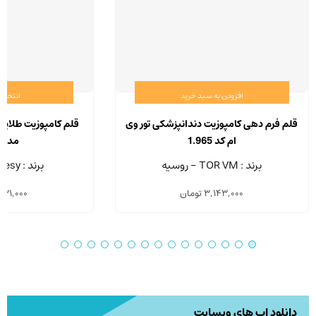
افزودن به سبد خرید
انتخاب 
قلم فرم دهی کامپوزیت دندانپزشکی تور وی
قلم کامپوزیت طلای
ام کد 1.965
مدل 518T
برند : TOR VM - روسیه
برند : Medesy - ایتالیا
3,143,000
تومان
631,000
دانلود اپ های وبسایت