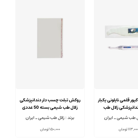
ور قلمی نایلونی یکبار
روکش تبلت چسب دار دندانپزشکی
انپزشکی زلال طب
زلال طب شیمی بسته 50 عددی
ه 25 عددی
ال طب شیمی ـ ایران
برند : زلال طب شیمی ـ ایران
113,00
تومان
150,000
تومان