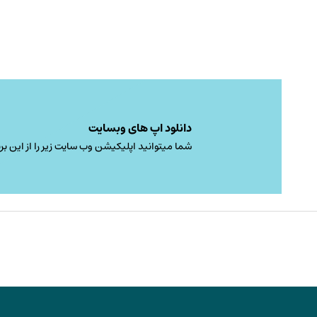
350,000 تومان
گزینه
through
ها
1,288,000 تومان
ممکن
است
در
صفحه
محصول
دانلود اپ های وبسایت
انتخاب
شما میتوانید اپلیکیشن وب سایت زیر را از این برن
شوند