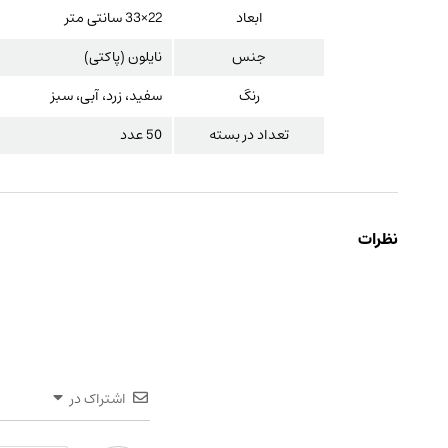
ابعاد
22×33 سانتی متر
جنس
نایلون (پاکتی)
رنگ
سفید، زرد، آبی، سبز
تعداد در بسته
50 عدد
نظرات
اشتراک در