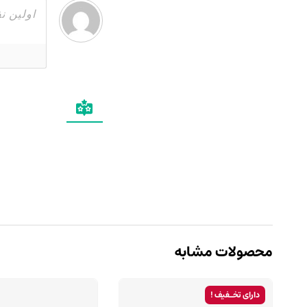
محصولات مشابه
دارای تخـفیف !