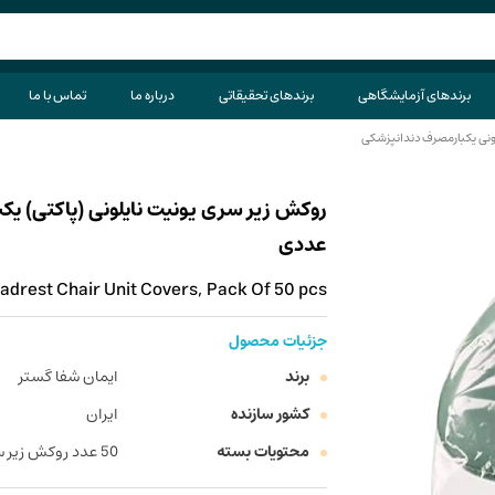
برندهای آزمایشگاهی
برندهای تحقیقاتی
درباره ما
تماس با ما
ونی یکبارمصرف دندانپزشکی
عددی
adrest Chair Unit Covers, Pack Of 50 pcs
جزئیات محصول
برند
ایمان شفا گستر
کشور سازنده
ایران
محتویات بسته
50 عدد روکش زیر سری یونیت نایلونی (پاکتی) یکبار مصرف