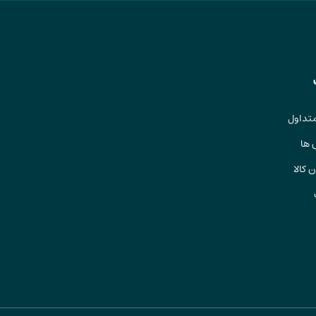
تداول
 ها
 کالا