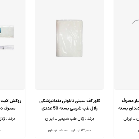
این
محصول
بار مصرف
کاور کف سینی نایلونی دندانپزشکی
روکش لایت کی
دارای
دندان بسته
زلال طب شیمی بسته 50 عددی
مصرف دند
انواع
شیمی بست
 ـ ایران
برند : زلال طب شیمی ـ ایران
برند : زل
مختلفی
می
Price
121,000
تومان
–
105,000
تومان
0
range:
باشد.