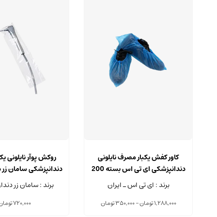
این
محصول
کاور کفش یکبار مصرف نایلونی
روکش پوآر نایلونی یک
دارای
دندانپزشکی ای تی اس بسته 200
دندانپزشکی سامان زر 
انواع
عددی
500 عددی
برند : ای تی اس ـ ایران
برند : سامان زر دندان
مختلفی
می
Price
1,288,000
تومان
–
350,000
تومان
720,000
تومان
range:
باشد.