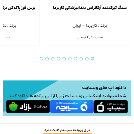
سنگ تیزکننده آرکانزاس دندانپزشکی کاریزما
برس فرز پاک کن برن
برند : کاریزما - ایران
برند : تکس
4,400,000
تومان
90,000
دانلود اپ های وبسایت
شما میتوانید اپلیکیشن وب سایت زیر را از این برنامه ها دانلود کنید
برای ورود به سیستم کلیک کنید