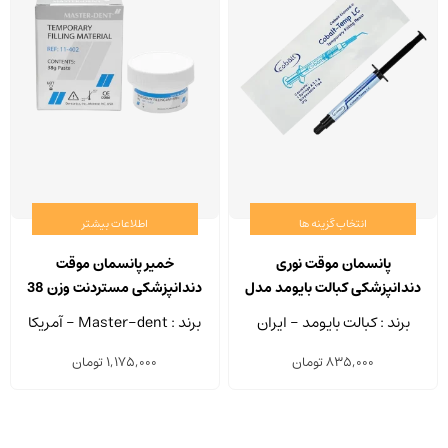
انتخاب گزینه ها
اطلاعات بیشتر
این
محصول
پانسمان موقت نوری
خمير پانسمان موقت
دارای
دندانپزشکی کبالت بایومد مدل
دندانپزشکی مستردنت وزن 38
انواع
Cobalt Temp LC سرنگ 3.1 گرم
گرم
برند : کبالت بایومد - ایران
برند : Master-dent - آمریکا
مختلفی
835,000
تومان
1,175,000
تومان
می
باشد.
گزینه
ها