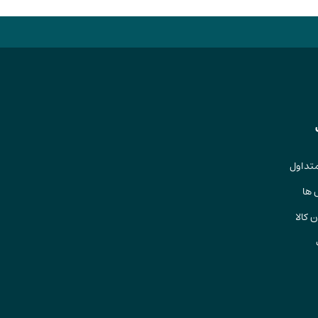
تداول
 ها
 کالا