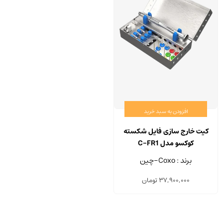
افزودن به سبد خرید
کیت خارج سازی فایل شکسته
کوکسو مدل C-FR1
برند : Coxo-چین
37,900,000
تومان