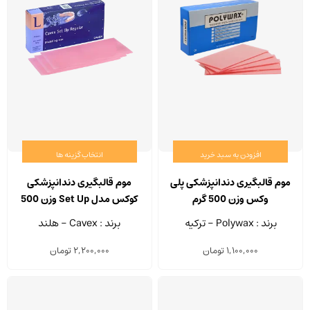
افزودن به سبد خرید
انتخاب گزینه ها
این
محصو
موم قالبگیری دندانپزشکی پلی
موم قالبگیری دندانپزشکی
دارای
وکس وزن 500 گرم
کوکس مدل Set Up وزن 500
انواع
گرم
برند : Polywax - ترکیه
برند : Cavex - هلند
مختلف
1,100,000
تومان
2,200,000
تومان
می
باشد.
گزینه
ها