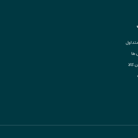
تداول
 ها
 کالا