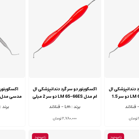
د دندانپزشکی ال
اکسکویتور دو سر گرد دندانپزشکی ال
اکسکویتور 
ام مدل LM 63-64ES دو سر 1.5
ام مدل LM 65-66ES دو سر 2 میلی
تری
متری
برند : Lm - فنلاند
برند : Medesy - ایتال
تومان
2,780,000
تومان
ناموجود
ناموجود