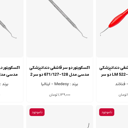
اشقی دندانپزشکی
اکسکویتور دو سر قاشقی دندانپزشکی
اکسکویتور د
ال ام مدل LM 522-523ES دو سر
مدسی مدل 128-671/127 دو سر 2
میلی متری
1.8 م
برند : Medesy - ایتالیا
برند : Medesy - ایتال
تومان
1,139,000
تومان
0
ناموجود
ناموجود