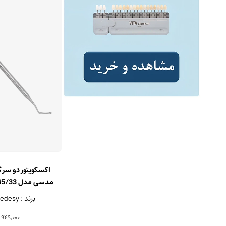
اکسکویتور دو سر 
متر
برند : Medesy - ایتالیا
949,000
ت