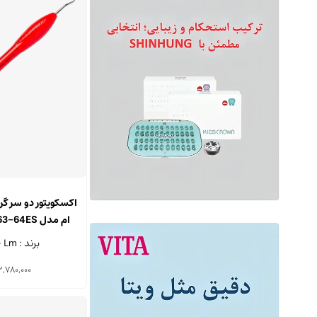
اکسکویتور دو سر گر
میلی م
برند : Lm - فنلاند
2,780,000