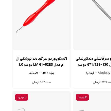
و سر قاشقی دندانپزشکی
اکسکویتور دو سر گرد دندانپزشکی ال
مدسی مدل 130-671/129 دو سر
ام مدل LM 61-62ES دو سر 1.0
یلی متری
میلی متری
یا
برند : Lm - فنلاند
1,139,00
تومان
2,780,000
تومان
ناموجود
ناموجود