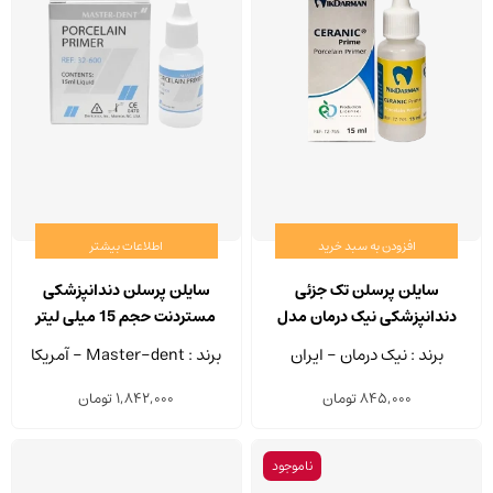
افزودن به سبد خرید
اطلاعات بیشتر
سایلن پرسلن تک جزئی
سایلن پرسلن دندانپزشکی
دندانپزشکی نیک درمان مدل
مستردنت حجم 15 میلی لیتر
CERANIC Prime حجم 15 میلی
برند : نیک درمان - ایران
برند : Master-dent - آمریکا
لیتر
845,000
تومان
1,842,000
تومان
ناموجود