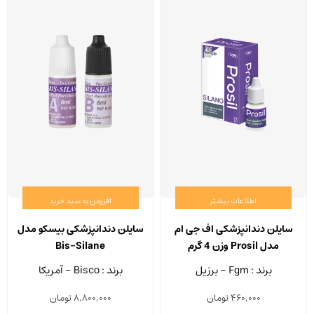
اطلاعات بیشتر
افزودن به سبد خرید
سایلن دندانپزشکی اف جی ام
سایلن دندانپزشکی بیسکو مدل
مدل Prosil وزن 4 گرم
Bis-Silane
برند : Fgm - برزیل
برند : Bisco - آمریکا
460,000
تومان
8,800,000
تومان